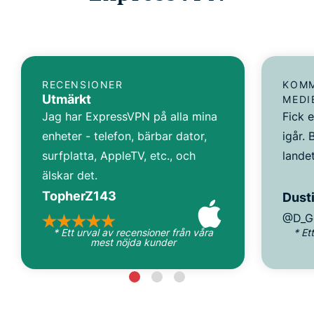
RECENSIONER
KOMM
Utmärkt
MEDI
Jag har ExpressVPN på alla mina
Fick 
enheter - telefon, bärbar dator,
igår. 
surfplatta, AppleTV, etc., och
landet
älskar det.
TopherZ143
Dusti
@D_G
* Ett urval av recensioner från våra
* Et
mest nöjda kunder