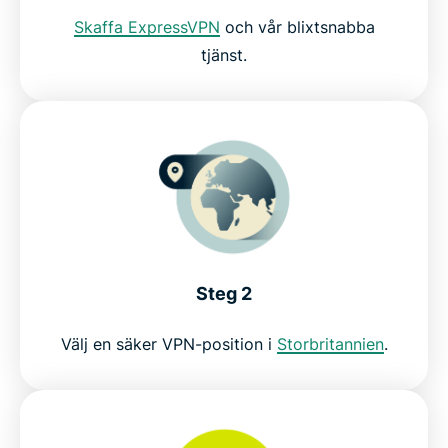
Skaffa ExpressVPN
och vår blixtsnabba
Varför använda ExpressVPN?
tjänst.
Skaffa ett riskfritt VPN för Now TV idag
Steg 2
Välj en säker VPN-position i
Storbritannien
.