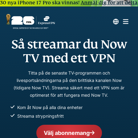
30 nya iPhone 17 Pro ska vinnas!
Anmäl dig för att delta
Så streamar du Now
TV med ett VPN
Titta på de senaste TV-programmen och
livesportsändningarna på den brittiska kanalen Now
(tidigare Now TV). Streama säkert med ett VPN som är
optimerat för att fungera med Now TV.
Kom åt Now på alla dina enheter
Streama strypningsfritt
Välj abonnemang