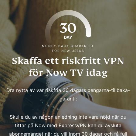
30
DAY
MONEY-BACK GUARANTEE
FOR NEW USERS
Skaffa ett riskfritt VPN
för Now TV idag
Dra nytta av vår riskfria 30 dagars pengarna-tillbaka-
garanti:
Skulle du av någon anledning inte vara nöjd när du
tittar på Now med ExpressVPN kan du avsluta
abonnemanget när du vill inom 30 dagar och få full