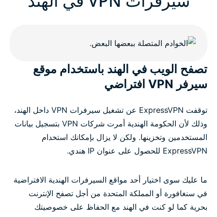
سيرفرات VPN في الهند
India VPN FAQs
ExpressVPN for all countries
تصفح الويب في الهند باستخدام موقع
Get ExpressVPN for India
سيرفر VPN افتراضي
توقفت ExpressVPN عن تشغيل سيرفرات VPN داخل الهند،
وذلك لأن الحكومة الهندية أمرت شركات VPN بتسجيل بيانات
المستخدمين وتخزينها. ولكن لا يزال بإمكانك استخدام
ExpressVPN للحصول على عنوان IP هندي.
ما عليك سوى اختيار أحد مواقع السيرفرات الهندية الافتراضية
في سنغافورة أو المملكة المتحدة من أجل تصفح الإنترنت
بحرية كما لو كنت في الهند مع الحفاظ على خصوصيتك