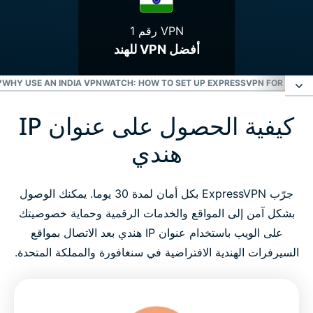
VPN رقم 1
أفضل VPN للهند
WHY USE AN INDIA VPN?
WATCH: HOW TO SET UP EXPRESSVPN FOR INDIA
G
كيفية الحصول على عنوان IP
كيفية الحصول على عنوان IP هندي
هندي
سيرفرات VPN في الهند
جرّب ExpressVPN بكل أمان لمدة 30 يوما. يمكنك الوصول
ما الغرض من استخدام VPN في الهند؟
بشكل آمن إلى المواقع والخدمات الرقمية وحماية خصوصيتك
على الويب باستخدام عنوان IP هندي بعد الاتصال بمواقع
تنزيل VPN للهند على جميع الأجهزة
السيرفرات الهندية الافتراضية في سنغافورة والمملكة المتحدة.
هل يمكن استخدام VPN مجاني للحصول على عنوان IP
هندي؟