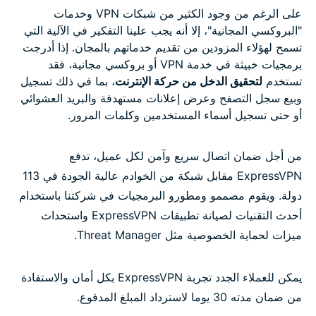
على الرغم من وجود الكثير من شبكات VPN وخدمات
"البروكسي المجانية"، إلا أنه يجب علينا التفكير في الآلية التي
تسمح لهؤلاء المزودين من تقديم خدماتهم بالمجان. إذا أدرجت
برمجيات خبيثة في خدمة VPN أو بروكسي مجانية، فقد
تستخدم
لتحقيق الدخل من حركة الإنترنت
، بما في ذلك تسجيل
وبيع سجل التصفح وعرض إعلانات مستهدفة والبريد العشوائي
أو حتى تسجيل أسماء المستخدمين وكلمات المرور.
من أجل ضمان اتصال سريع وآمن لكل عميل، تدفع
ExpressVPN مقابل شبكة من الخوادم عالية الجودة في 113
دولة. ويقوم مصممو ومطورو البرمجيات في شركتنا باستخدام
أحدث التقنيات لصيانة تطبيقات ExpressVPN واستحداث
ميزات لحماية الخصوصية مثل Threat Manager.
يمكن للعملاء الجدد تجربة ExpressVPN بكل أمان والاستفادة
من ضمان مدته 30 يوما لاسترداد المبلغ المدفوع.