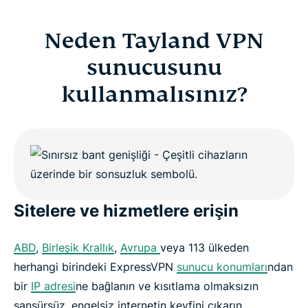
Neden Tayland VPN
sunucusunu
kullanmalısınız?
Sitelere ve hizmetlere erişin
ABD
,
Birleşik Krallık
,
Avrupa
veya 113 ülkeden
herhangi birindeki ExpressVPN
sunucu konumları
ndan
bir
IP adresi
ne bağlanın ve kısıtlama olmaksızın
sansürsüz, engelsiz internetin keyfini çıkarın.