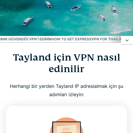
En Güvenilir VPN
EN İYİ TAYLAND VPN'İ
NIN GÜVENDIĞI VPN'I EDININ
HOW TO GET EXPRESSVPN FOR THAILAND IN 
Tayland için VPN nasıl
Tayland için VPN nasıl edinilir
edinilir
Neden Tayland VPN sunucusunu kullanmalısınız?
Herhangi bir yerden Tayland IP adresialmak için şu
ExpressVPN'in neden Tayland için en iyi VPN
adımları izleyin:
olduğunu görün
Tüm cihazlarınız için Tayland VPN indirin