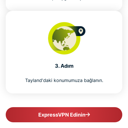
Why ExpressVPN is the best VPN for Thailand
Popular VPN server locations for Thailand users
Is using a VPN in Thailand legal?
Why millions choose ExpressVPN
3. Adım
Tayland'daki konumumuza bağlanın.
FAQs about Thailand VPNs
ExpressVPN for all countries
ExpressVPN Edinin
Get ExpressVPN for Thailand risk-free