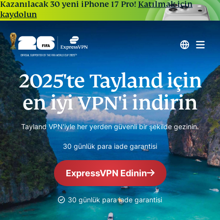
Kazanılacak 30 yeni iPhone 17 Pro!
Katılmak için
kaydolun
2025'te Tayland için
en iyi VPN'i indirin
Tayland VPN'iyle her yerden güvenli bir şekilde gezinin.
30 günlük para iade garantisi
ExpressVPN Edinin
30 günlük para iade garantisi