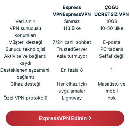
Express
ÇOĞU
VPN
ExpressVPN
ÜCRETSİZ VPN
Veri sınırı
Sınırsız
10GB
VPN sunucusu
113 ülke
10-50 ülke
konumları
Müşteri desteği
7/24 canlı sohbet
E-posta
Sunucu teknolojisi
TrustedServer
PC tabanlı
Aktivite ve bağlantı
Asla tutmuyor
Şeffaf değil
kaydı
Desteklenen eşzamanlı
En fazla 8
1
bağlantı
Cihaz desteği
Her cihaz için
Masaüstü ve
uygulamalar
mobil
Özel VPN protokolü
Lightway
Yok
ExpressVPN Edinin