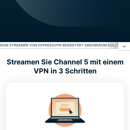
RUM STREAMER VON EXPRESSVPN BEGEISTERT SIND
WARUM SOLLTEN SIE
Streamen Sie Channel 5 mit einem
Was läuft auf My5?
VPN in 3 Schritten
Streamen Sie mit ExpressVPN
FAQ zum My5-VPN
Warum Streamer von ExpressVPN begeistert sind