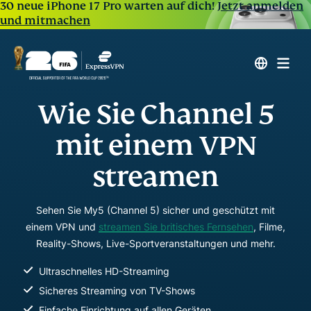
30 neue iPhone 17 Pro warten auf dich!
Jetzt anmelden
und mitmachen
Wie Sie Channel 5
mit einem VPN
streamen
Sehen Sie My5 (Channel 5) sicher und geschützt mit
einem VPN und
streamen Sie britisches Fernsehen
, Filme,
Reality-Shows, Live-Sportveranstaltungen und mehr.
Ultraschnelles HD-Streaming
Sicheres Streaming von TV-Shows
Einfache Einrichtung auf allen Geräten