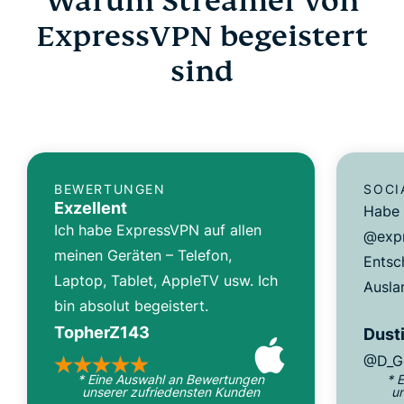
Warum Streamer von
ExpressVPN begeistert
sind
BEWERTUNGEN
SOCI
Exzellent
Habe 
Ich habe ExpressVPN auf allen
@expr
meinen Geräten – Telefon,
Entsc
Laptop, Tablet, AppleTV usw. Ich
Ausla
bin absolut begeistert.
TopherZ143
Dusti
@D_G
* Eine Auswahl an Bewertungen
* 
unserer zufriedensten Kunden
u