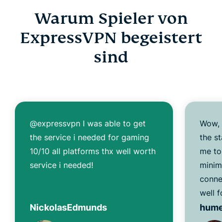
Warum Spieler von
ExpressVPN begeistert
sind
@expressvpn I was able to get
Wow, 
the service i needed for gaming
the s
10/10 all platforms thx well worth
me to
service i needed!
minim
conne
well f
NickolasEdmunds
hum