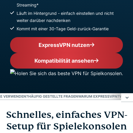
Streaming*
Läuft im Hintergrund - einfach einstellen und nicht
weiter darüber nachdenken
Kommt mit einer 30-Tage Geld-zurück-Garantie
ExpressVPN nutzen
Kompatibilität ansehen
LE VERWENDEN?
HÄUFIG GESTELLTE FRAGEN
WARUM EXPRESSVPN?
WARUM 
Schnelles, einfaches VPN-
Schnelles, einfaches VPN-Setup für
Spielekonsolen
Setup für Spielekonsolen