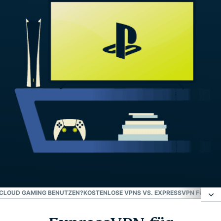
R CLOUD GAMING BENUTZEN?
KOSTENLOSE VPNS VS. EXPRESSVPN FÜR PL
ExpressVPN für PlayStation-Konsolen