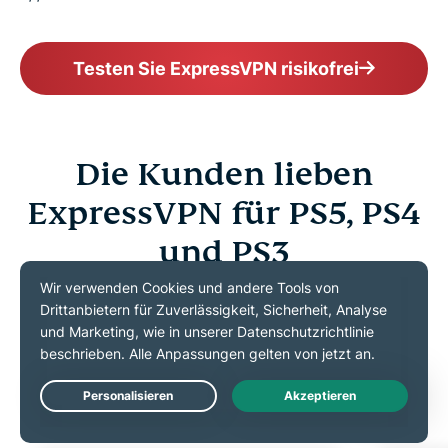
Testen Sie ExpressVPN risikofrei
Die Kunden lieben
ExpressVPN für PS5, PS4
und PS3
Zufriedene Abonnenten schätzen ExpressVPN wegen
seines zuverlässigen Schutzes und der einfachen
Einrichtung.
Live Chat