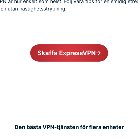
 är hur enkelt som helst. Följ våra tips för en smidig st
h utan hastighetsstrypning.
Skaffa ExpressVPN
Den bästa VPN-tjänsten för flera enheter