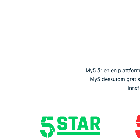
My5 är en en plattfor
My5 dessutom gratis 
innef