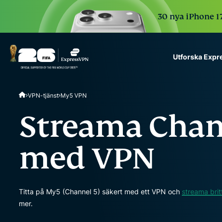
30 nya iPhone 17
Utforska Exp
ExpressVPN for Teams
VPN-tjänst
My5 VPN
VPN protection for grow
to deploy, simple to man
Streama Chan
scale.
med VPN
Titta på My5 (Channel 5) säkert med ett VPN och
streama brit
mer.