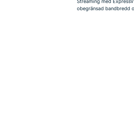
Streaming med ExpressVPN
obegränsad bandbredd oc