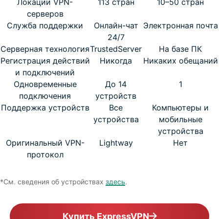
Локации VPN-
113 стран
10–50 стран
серверов
Служба поддержки
Онлайн-чат
Электронная почта
24/7
Серверная технология
TrustedServer
На базе ПК
Регистрация действий
Никогда
Никаких обещаний
и подключений
Одновременные
До 14
1
подключения
устройств
Поддержка устройств
Все
Компьютеры и
устройства
мобильные
устройства
Оригинальный VPN-
Lightway
Нет
протокол
*См. сведения об устройствах
здесь
.
Купить ExpressVPN