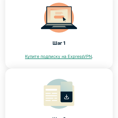
Загрузите VPN для Филиппин на все свои
устройства
Можно ли получить IP-адрес Филиппин при
помощи бесплатных VPN?
Шаг 1
Ограничение интернет-доступа на Филиппинах:
DICT
Купите подписку на ExpressVPN
.
Вот почему ExpressVPN — VPN №1 для
Филиппин
ЧаВо: VPN для Филиппин
ExpressVPN для других стран