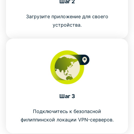
Шаг 2
Вы готовы начать работу с лучшей VPN для
Загрузите приложение для своего
Филиппин?
устройства.
How to get a Philippines VPN in 3 easy steps
What can you do with a Philippines VPN?
Free VPNs vs ExpressVPN for the Philippines
Why choose ExpressVPN for the Philippines?
Шаг 3
Popular VPN server locations for Filipino users
Подключитесь к безопасной
филиппинской локации VPN-серверов.
Is a VPN legal in the Philippines?