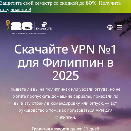
Защитите свой семестр со скидкой до 80%.
Получить
предложение!
Скачайте VPN №1
для Филиппин в
2025
Живете ли вы на Филиппинах или уехали оттуда, но не
хотите пропускать домашние сериалы, приехали ли
вы в эту страну в командировку или отпуск, — вот
руководство о том, как пользоваться VPN для
Филиппин.
Гарантия возврата денег 30 дней