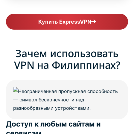
Why millions choose ExpressVPN as their
Philippines VPN
Купить ExpressVPN
Philippines VPN FAQs
Зачем использовать
ExpressVPN for all countries
VPN на Филиппинах?
Try the VPN trusted by Filipino users risk-free
Доступ к любым сайтам и
сервисам