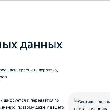
аутентификация
и приватных
Смотреть все проду
и не только.
вычислений.
Identity
Defender
Мощный
набор
решений для
ных данных
защиты ID,
мониторинга
утечек
данных и их
удаления.
весь ваш трафик и, вероятно,
ров.
к шифруется и передается по
инению, поэтому даже у вашего