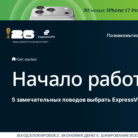
30 новых iPhone 17 Pro
Познакомьтес
ExpressVPN for Teams
Get started
VPN protection for grow
to deploy, simple to man
Начало рабо
scale.
5 замечательных поводов выбрать Express
АННЫХ
2. ОБХОД БЛОКИРОВОК
3. ЭКОНОМИЯ ДЕНЕГ
4. ШИФРОВАНИЕ ВС