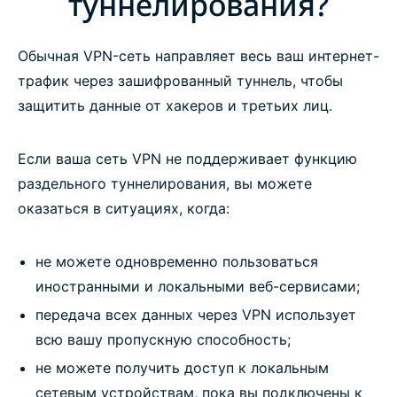
туннелирования?
Угрожает ли раздельное туннелирование моей
безопасности?
Обычная VPN-сеть направляет весь ваш интернет-
трафик через зашифрованный туннель, чтобы
Как работает функция раздельного
защитить данные от хакеров и третьих лиц.
туннелирования в приложениях ExpressVPN?
Если ваша сеть VPN не поддерживает функцию
Приложения с раздельным туннелированием
раздельного туннелирования, вы можете
оказаться в ситуациях, когда:
Попробуйте VPN №1 с раздельным
туннелированием
не можете одновременно пользоваться
иностранными и локальными веб-сервисами;
VPN split tunneling: Route traffic your way with
передача всех данных через VPN использует
ExpressVPN
всю вашу пропускную способность;
не можете получить доступ к локальным
Why use VPN split tunneling?
сетевым устройствам, пока вы подключены к