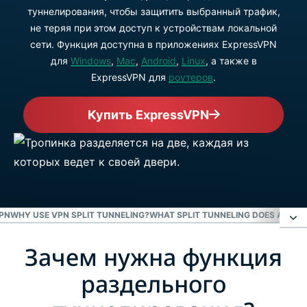
туннелирования, чтобы защитить выбранный трафик,
не теряя при этом доступ к устройствам локальной
сети. Функция доступна в приложениях ExpressVPN
для
Windows
,
Mac
,
Android
,
Linux
, а также в
ExpressVPN для
роутеров
.
Купить ExpressVPN
VPN
WHY USE VPN SPLIT TUNNELING?
WHAT SPLIT TUNNELING DOES AND H
Зачем нужна функция
Зачем нужна функция раздельного
туннелирования?
раздельного