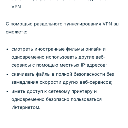
VPN
What split tunneling does and how it helps
С помощью раздельного туннелирования VPN вы
How to enable VPN split tunneling on ExpressVPN
сможете:
Devices and platforms that support split tunneling
смотреть иностранные фильмы онлайн и
одновременно использовать другие веб-
What you can expect with split tunneling
сервисы с помощью местных IP-адресов;
скачивать файлы в полной безопасности без
The trusted technology behind ExpressVPN’s split
замедления скорости других веб-сервисов;
tunneling
иметь доступ к сетевому принтеру и
одновременно безопасно пользоваться
What people are saying about ExpressVPN
Интернетом.
Frequently asked questions: Split tunneling in a