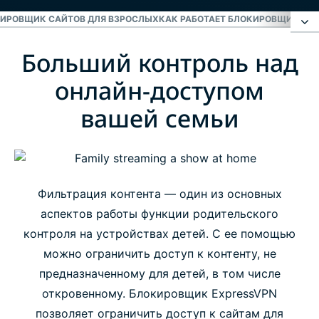
ИРОВЩИК САЙТОВ ДЛЯ ВЗРОСЛЫХ
КАК РАБОТАЕТ БЛОКИРОВЩИК ДОС
Больший контроль над
Больший контроль над онлайн-доступом
вашей семьи
онлайн-доступом
вашей семьи
Как включить блокировщик сайтов для
взрослых
Как работает блокировщик доступа к сайтам
Фильтрация контента — один из основных
для взрослых ExpressVPN?
аспектов работы функции родительского
контроля на устройствах детей. С ее помощью
Часто задаваемые вопросы
можно ограничить доступ к контенту, не
предназначенному для детей, в том числе
откровенному. Блокировщик ExpressVPN
позволяет ограничить доступ к сайтам для