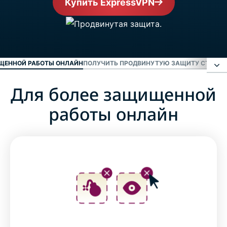
Купить ExpressVPN
ЩЕННОЙ РАБОТЫ ОНЛАЙН
ПОЛУЧИТЬ ПРОДВИНУТУЮ ЗАЩИТУ СТАЛО 
Для более защищенной
Для более защищенной работы онлайн
работы онлайн
Получить продвинутую защиту стало проще
ЧаВо