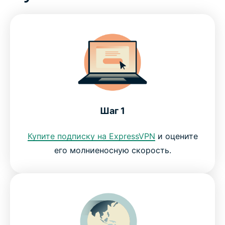
Aircove Go: портативный VPN-роутер
Разблокируйте Facebook с помощью VPN
Выкладывайте в Instagram фото откуда угодно
Шаг 1
Смотрите YouTube и онлайн-ТВ в любой стране
Купите подписку на ExpressVPN
и оцените
Общайтесь в WhatsApp и других мессенджерах
его молниеносную скорость.
без ограничений
Защититесь от слежки со стороны
правительства и провайдера