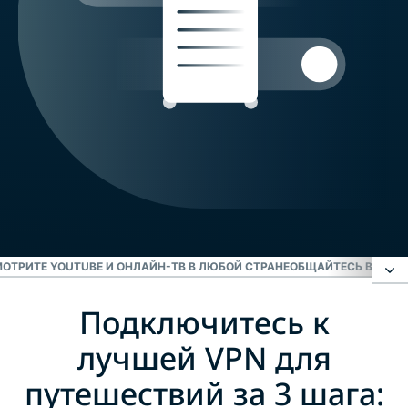
ОТРИТЕ YOUTUBE И ОНЛАЙН-ТВ В ЛЮБОЙ СТРАНЕ
ОБЩАЙТЕСЬ В WHAT
Подключитесь к
Подключитесь к лучшей VPN для путешествий
за 3 шага:
лучшей VPN для
путешествий за 3 шага:
Как работает международная VPN-сеть?