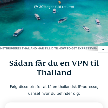
30 dages fuld returret
Mest pålidelige VPN
Bedste VPN til Thailand
NETBRUGERE I THAILAND HAR TILLID TIL
HOW TO GET EXPRESSVPN FOR TH
Sådan får du en VPN til
Sådan får du en VPN til Thailand
Thailand
Hvorfor bruge en thailandsk VPN-server?
Følg disse trin for at få en thailandsk IP-adresse,
Se, hvorfor ExpressVPN er den bedste VPN til
uanset hvor du befinder dig:
Thailand