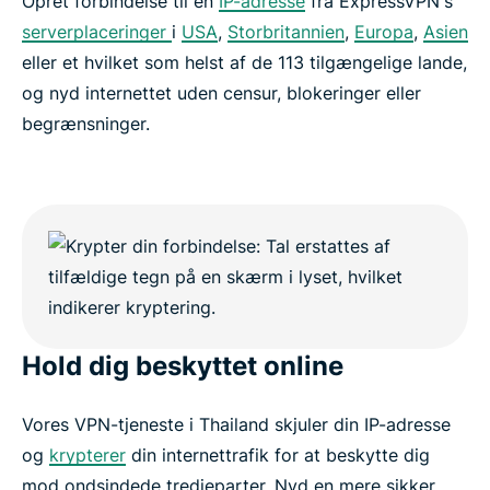
Opret forbindelse til en
IP-adresse
fra ExpressVPN's
serverplaceringer
i
USA
,
Storbritannien
,
Europa
,
Asien
eller et hvilket som helst af de 113 tilgængelige lande,
og nyd internettet uden censur, blokeringer eller
begrænsninger.
Hold dig beskyttet online
Vores VPN-tjeneste i Thailand skjuler din IP-adresse
og
krypterer
din internettrafik for at beskytte dig
mod ondsindede tredjeparter. Nyd en mere sikker