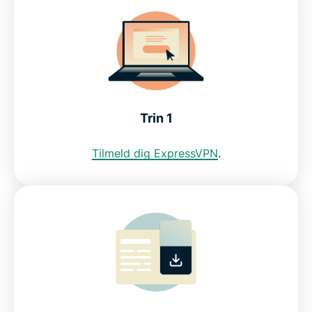
Download den thailandske VPN til alle dine
enheder
Kan jeg bruge en gratis VPN til at få en thailandsk
IP-adresse?
Trin 1
Ofte stillede spørgsmål om brug af VPN til
Tilmeld dig ExpressVPN
.
Thailand
ExpressVPN til andre lande
Få VPN'en, som internetbrugere i Thailand har tillid
til
How to get ExpressVPN for Thailand in 3 steps