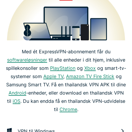
Med ét ExpressVPN-abonnement får du
softwareløsninger
til alle enheder i dit hjem, inklusive
spillekonsoller som
PlayStation
og
Xbox
og smart-tv-
systemer som
Apple TV
,
Amazon TV Fire Stick
og
Samsung Smart TV. Få en thailandsk VPN APK til dine
Android
-enheder, eller download en thailandsk VPN
til
iOS
. Du kan endda få en thailandsk VPN-udvidelse
til
Chrome
.
VPN til Windows