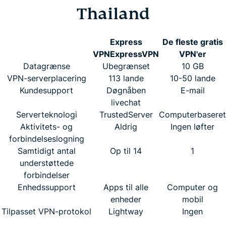
Thailand
Express
De fleste gratis
VPN
ExpressVPN
VPN'er
Datagrænse
Ubegrænset
10 GB
VPN-serverplacering
113 lande
10-50 lande
Kundesupport
Døgnåben
E-mail
livechat
Serverteknologi
TrustedServer
Computerbaseret
Aktivitets- og
Aldrig
Ingen løfter
forbindelseslogning
Samtidigt antal
Op til 14
1
understøttede
forbindelser
Enhedssupport
Apps til alle
Computer og
enheder
mobil
Tilpasset VPN-protokol
Lightway
Ingen