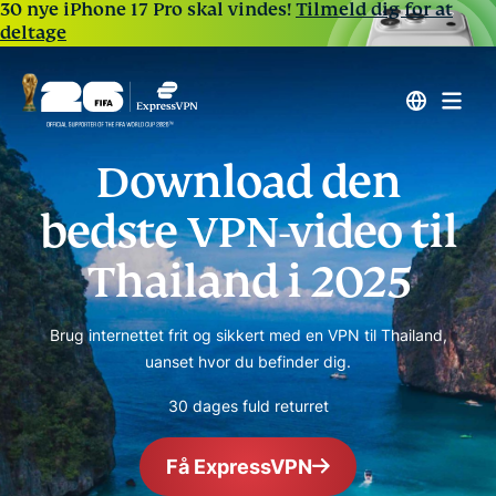
30 nye iPhone 17 Pro skal vindes!
Tilmeld dig for at
deltage
Download den
bedste VPN-video til
Thailand i 2025
Brug internettet frit og sikkert med en VPN til Thailand,
uanset hvor du befinder dig.
30 dages fuld returret
Få ExpressVPN