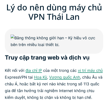
ExpressVPN for all countries
Lý do nên dùng máy chủ
VPN Thái Lan
Get ExpressVPN for Thailand risk-free
Truy cập trang web và dịch vụ
Kết nối với
địa chỉ IP
của một trong các
vị trí máy chủ
ExpressVPN tại
Hoa Kỳ
,
Vương quốc Anh
, châu Âu và
châu Á, hoặc bất kỳ nơi nào khác trong số 113 quốc
gia để tận hưởng trải nghiệm Internet không chịu
kiểm duyệt, không bị chặn và không bị hạn chế.