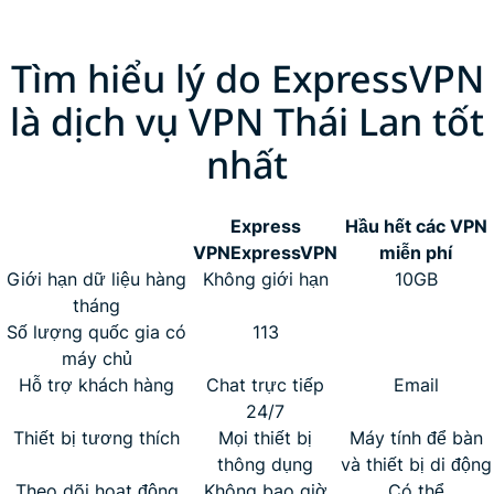
Tìm hiểu lý do ExpressVPN
là dịch vụ VPN Thái Lan tốt
nhất
Express
Hầu hết các VPN
VPN
ExpressVPN
miễn phí
Giới hạn dữ liệu hàng
Không giới hạn
10GB
tháng
Số lượng quốc gia có
113
máy chủ
Hỗ trợ khách hàng
Chat trực tiếp
Email
24/7
Thiết bị tương thích
Mọi thiết bị
Máy tính để bàn
thông dụng
và thiết bị di động
Theo dõi hoạt động
Không bao giờ
Có thể