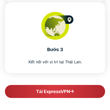
Why use a VPN for Thailand?
Free VPNs vs. ExpressVPN for Thailand
Why ExpressVPN is the best VPN for Thailand
Bước 3
Popular VPN server locations for Thailand users
Kết nối với vị trí tại Thái Lan.
Is using a VPN in Thailand legal?
Why millions choose ExpressVPN
Tải ExpressVPN
FAQs about Thailand VPNs