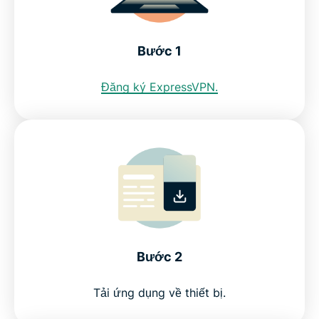
Lan tốt nhất
Tải VPN Thái Lan cho tất cả thiết bị
Bước 1
Đăng ký ExpressVPN.
Tôi có thể sử dụng VPN miễn phí để lấy địa chỉ IP
Thái Lan không?
Câu hỏi thường gặp: Sử dụng VPN Thái Lan
ExpressVPN cho các quốc gia khác
Tải VPN được người dùng Internet Thái Lan tin
Bước 2
tưởng
Tải ứng dụng về thiết bị.
How to get ExpressVPN for Thailand in 3 steps