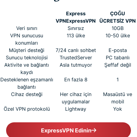
Express
ÇOĞU
VPN
ExpressVPN
ÜCRETSİZ VPN
Veri sınırı
Sınırsız
10GB
VPN sunucusu
113 ülke
10-50 ülke
konumları
Müşteri desteği
7/24 canlı sohbet
E-posta
Sunucu teknolojisi
TrustedServer
PC tabanlı
Aktivite ve bağlantı
Asla tutmuyor
Şeffaf değil
kaydı
Desteklenen eşzamanlı
En fazla 8
1
bağlantı
Cihaz desteği
Her cihaz için
Masaüstü ve
uygulamalar
mobil
Özel VPN protokolü
Lightway
Yok
ExpressVPN Edinin