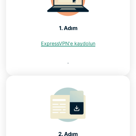
olduğunu görün
Malta IP adresi edinmek için ücretsiz VPN
1. Adım
kullanabilir miyim?
ExpressVPN'e kaydolun
Malta'daki internet kısıtlamaları
.
SSS: Malta VPN'i kullanmak
Tüm ülkeler için ExpressVPN
Malta VPN'ini taahhütsüz deneyin
2. Adım