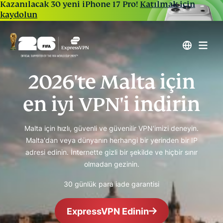
Kazanılacak 30 yeni iPhone 17 Pro!
Katılmak için
kaydolun
2026'te Malta için
en iyi VPN'i indirin
Malta için hızlı, güvenli ve güvenilir VPN'imizi deneyin.
Malta'dan veya dünyanın herhangi bir yerinden bir IP
adresi edinin. İnternette gizli bir şekilde ve hiçbir sınır
olmadan gezinin.
30 günlük para iade garantisi
ExpressVPN Edinin