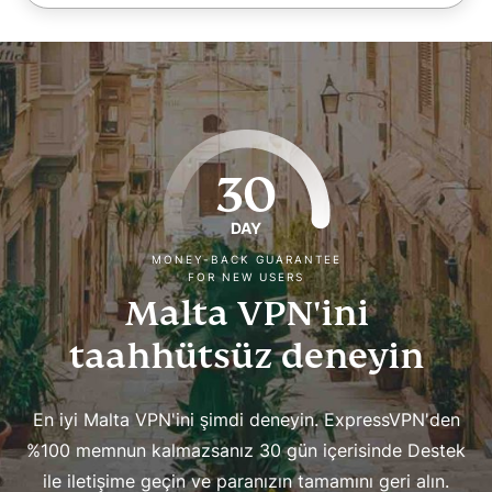
30
DAY
MONEY-BACK GUARANTEE
FOR NEW USERS
Malta VPN'ini
taahhütsüz deneyin
En iyi Malta VPN'ini şimdi deneyin. ExpressVPN'den
%100 memnun kalmazsanız 30 gün içerisinde Destek
ile iletişime geçin ve paranızın tamamını geri alın.