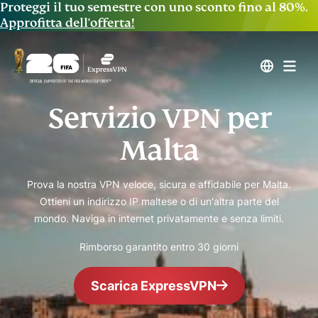
Proteggi il tuo semestre con uno sconto fino al 80%.
Approfitta dell'offerta!
Servizio VPN per
Malta
Prova la nostra VPN veloce, sicura e affidabile per Malta.
Ottieni un indirizzo IP maltese o di un'altra parte del
mondo. Naviga in internet privatamente e senza limiti.
Rimborso garantito entro 30 giorni
Scarica ExpressVPN