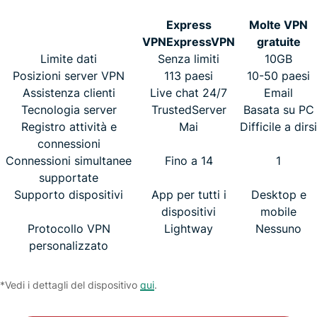
Express
Molte VPN
VPN
ExpressVPN
gratuite
Limite dati
Senza limiti
10GB
Posizioni server VPN
113 paesi
10-50 paesi
Assistenza clienti
Live chat 24/7
Email
Tecnologia server
TrustedServer
Basata su PC
Registro attività e
Mai
Difficile a dirsi
connessioni
Connessioni simultanee
Fino a 14
1
supportate
Supporto dispositivi
App per tutti i
Desktop e
dispositivi
mobile
Protocollo VPN
Lightway
Nessuno
personalizzato
*Vedi i dettagli del dispositivo
qui
.