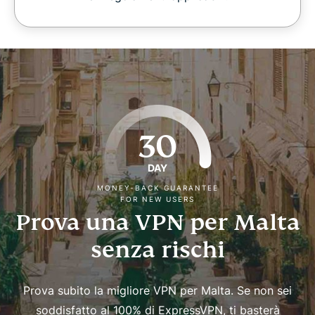
30
DAY
MONEY-BACK GUARANTEE
FOR NEW USERS
Prova una VPN per Malta
senza rischi
Prova subito la migliore VPN per Malta. Se non sei
soddisfatto al 100% di ExpressVPN, ti basterà