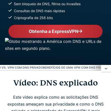
Sem bloqueio de DNS, filtros ou invasões
Consultas de DNS mais rápidas
Criptografia de 256 bits
Obtenha a ExpressVPN
 VS. VPN COM DNS PRIVADO
BENEFÍCIOS DE UMA VPN COM DNS PRIVADO
Vídeo: DNS explicado
Vídeo: DNS explicado
O que é DNS?
Este vídeo explica como as solicitações DNS
expostas ameaçam sua privacidade e como o DNS