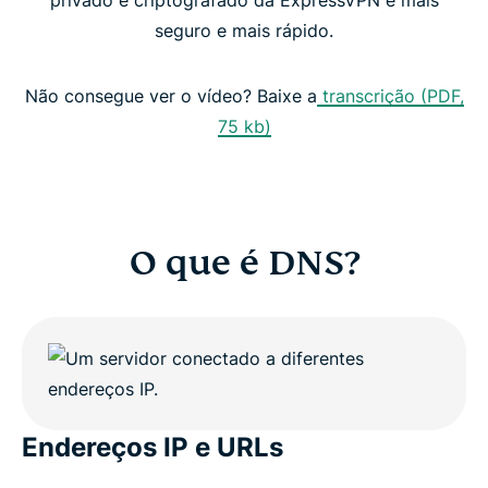
privado e criptografado da ExpressVPN é mais
DNS gratuito vs. VPN com DNS privado
seguro e mais rápido.
Benefícios de uma VPN com DNS privado
Não consegue ver o vídeo? Baixe a
transcrição (PDF,
75 kb)
Experimente a VPN com o seu próprio DNS
O que é DNS?
Endereços IP e URLs