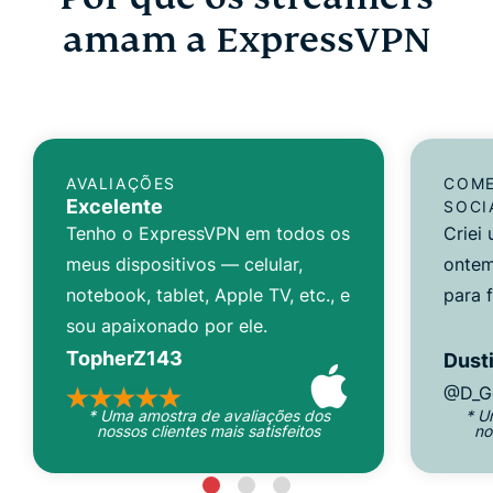
amam a ExpressVPN
AVALIAÇÕES
COME
Excelente
SOCI
Tenho o ExpressVPN em todos os
Criei
meus dispositivos — celular,
ontem
notebook, tablet, Apple TV, etc., e
para 
sou apaixonado por ele.
TopherZ143
Dusti
@D_G
* Uma amostra de avaliações dos
* U
nossos clientes mais satisfeitos
no