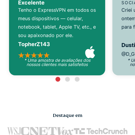
Excelente
SOCI
Tenho o ExpressVPN em todos os
Criei
meus dispositivos — celular,
ontem
notebook, tablet, Apple TV, etc., e
para 
sou apaixonado por ele.
TopherZ143
Dusti
@D_G
* Uma amostra de avaliações dos
* U
nossos clientes mais satisfeitos
no
Destaque em