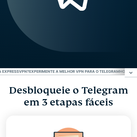
A EXPRESSVPN?
EXPERIMENTE A MELHOR VPN PARA O TELEGRAM
HOW TO 
Desbloqueie o Telegram
Desbloqueie o Telegram em 3 etapas fáceis
em 3 etapas fáceis
O que é o Telegram?
Por que o Telegram é bloqueado?