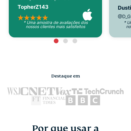
TopherZ143
Dusti
@D_G
* Uma amostra de avaliações dos
* U
nossos clientes mais satisfeitos
no
Destaque em
Por que usar a