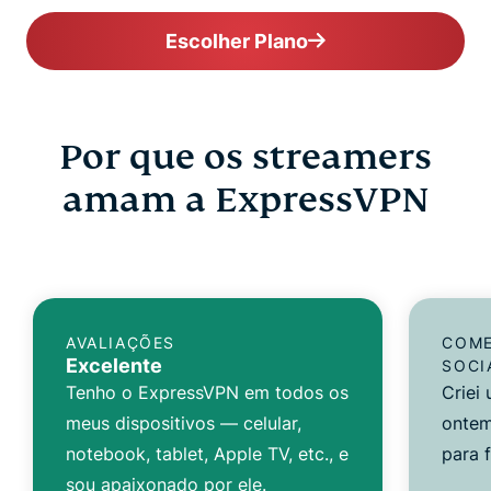
Escolher Plano
Por que os streamers
amam a ExpressVPN
AVALIAÇÕES
COME
Excelente
SOCI
Tenho o ExpressVPN em todos os
Criei
meus dispositivos — celular,
ontem
notebook, tablet, Apple TV, etc., e
para 
sou apaixonado por ele.