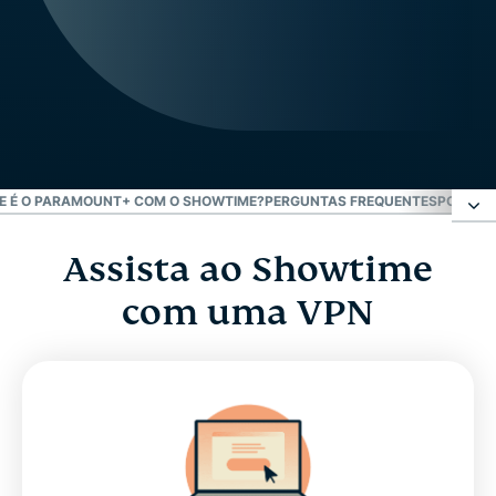
E É O PARAMOUNT+ COM O SHOWTIME?
PERGUNTAS FREQUENTES
POR QUE
Assista ao Showtime
Assista ao Showtime com uma VPN
com uma VPN
Como uma VPN ajuda assistir ao Showtime?
Assista ao Showtime Anytime com uma VPN
O que é o Paramount+ com o Showtime?