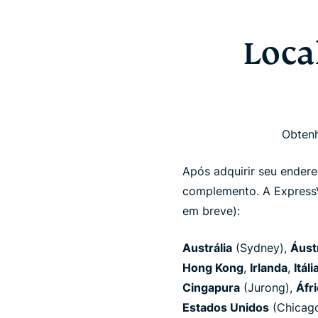
Loca
Obtenh
Após adquirir seu endere
complemento. A ExpressV
em breve):
Austrália
(Sydney),
Áust
Hong Kong
,
Irlanda
,
Itáli
Cingapura
(Jurong),
Áfri
Estados Unidos
(Chicago