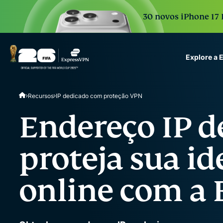
30 novos iPhone 17 
Explore a
ExpressVPN for Teams
Recursos
IP dedicado com proteção VPN
VPN protection for grow
to deploy, simple to man
Endereço IP d
scale.
proteja sua i
online com a