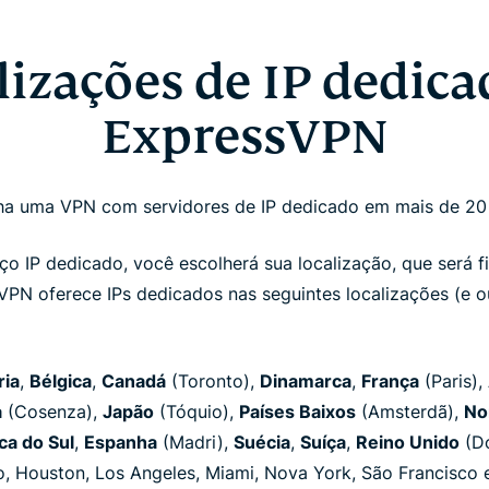
lizações de IP dedica
ExpressVPN
a uma VPN com servidores de IP dedicado em mais de 20
ço IP dedicado, você escolherá sua localização, que será f
PN oferece IPs dedicados nas seguintes localizações (e o
ria
,
Bélgica
,
Canadá
(Toronto),
Dinamarca
,
França
(Paris),
a
(Cosenza),
Japão
(Tóquio),
Países Baixos
(Amsterdã),
No
ca do Sul
,
Espanha
(Madri),
Suécia
,
Suíça
,
Reino Unido
(Do
, Houston, Los Angeles, Miami, Nova York, São Francisco e