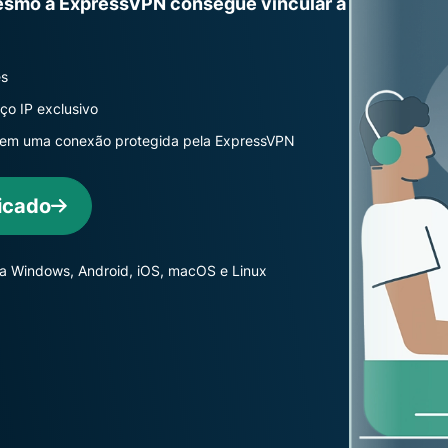
esmo a ExpressVPN consegue vincular a
computação
autenticação
confidencial
multifator e
para
muito mais.
inteligência
es
voltada à
ço IP exclusivo
privacidade.
Identity
o em uma conexão protegida pela ExpressVPN
Defender
Poderosa suíte
icado
de ferramentas
para proteção
de identidade,
ra Windows, Android, iOS, macOS e Linux
monitoramento
e remoção de
dados.