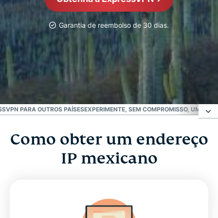
Garantia de reembolso de 30 dias.
A VPN MAIS CONFIÁVEL
Melhor VPN do México
SSVPN PARA OUTROS PAÍSES
EXPERIMENTE, SEM COMPROMISSO, UMA VPN
Como obter um endereço
Como obter um endereço IP mexicano
IP mexicano
Por que usar um servidor VPN mexicano?
Veja por que a ExpressVPN é a melhor VPN para o
México