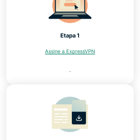
Baixe uma VPN do México para todos os seus
dispositivos
Etapa 1
Posso usar uma VPN gratuita para obter um
endereço IP do México?
Assine a ExpressVPN
Restrições à Internet no México: IFT
.
Perguntas frequentes
ExpressVPN para outros países
Experimente, sem compromisso, uma VPN para o
México