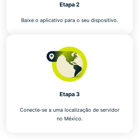
Etapa 2
Change your VPN location to Mexico in 3 steps
Baixe o aplicativo para o seu dispositivo.
Where a Mexico VPN comes in handy
Why ExpressVPN is the best VPN for Mexico
ExpressVPN vs. free Mexico VPNs
Popular VPN locations for Mexico users
Etapa 3
Trusted by millions of VPN users
Conecte-se a uma localização de servidor
no México.
FAQ