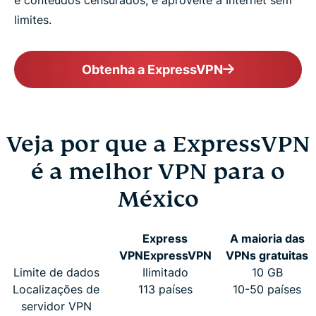
e conteúdos censurados, e aproveite a Internet sem
limites.
Obtenha a ExpressVPN
Veja por que a ExpressVPN
é a melhor VPN para o
México
Express
A maioria das
VPN
ExpressVPN
VPNs gratuitas
Limite de dados
Ilimitado
10 GB
Localizações de
113 países
10-50 países
servidor VPN