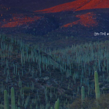
[th-TH] 
#1 VPN ที่เชื่อถือได้
VPN เม็กซิโกที่ดีที่สุด