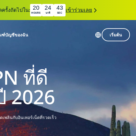
20
24
42
ลครั้งถัดไปใน:
เข้าร่วมเลย
HOURS
นาที
SEC
ณฑ์
บัญชีของฉัน
เริ่มต้น
เซิร์ฟเวอร์ใน 113 ประเทศ
Intego
านขั้นเริ่มต้น
VPN ความเร็วสูง
 ที่ดี
Award-
VPN สำหรับเล่นเกม
com
winning
หัสของ VPN
กี่ยวกับ ExpressVPN
macOS
ปี 2026
น
antivirus,
firewall,
ชีจะมอบการเข้าถึงชุดเครื่องมือความเป็นส่วนตัว
system tools,
พิ่มขึ้นอย่างต่อเนื่องซึ่งสามารถใช้งานร่วมกันได้
and more.
พลินกับอินเทอร์เน็ตที่รวดเร็ว
ชีวิตดิจิทัลของคุณ