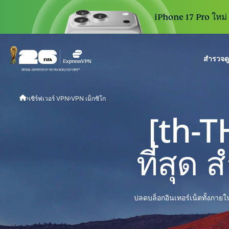
iPhone 17 Pro ใหม่ 3
สำรวจด
ExpressVPN for Teams
เซิร์ฟเวอร์ VPN
VPN เม็กซิโก
VPN protection for grow
to deploy, simple to man
[th-T
scale.
ที่สุด
ปลดบล็อกอินเทอร์เน็ตทั้งภายใ