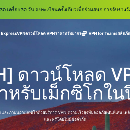
0 เครื่อง 30 วัน ลงทะเบียนครั้งเดียวเพื่อร่วมสนุก การจับรางวั
ู ExpressVPN
ดาวน์โหลด VPN
ราคา
ทรัพยากร
VPN for Teams
ผลิตภั
ExpressVPN
ExpressMailGuard
VPN ที่เร็วที่สุด
Get fast, secure
ในสาขา
บริการ email relay
นโยบายการไม่บันทึกข้อมูล
Windows
VPN คืออะไร?
ใหม่
ing teams. Easy
อุตสาหกรรม
แบบส่วนตัวสำหรับ
ใช้ได้บนหลายอุปกรณ์
MacOS
VPN สำหรับผู้ใช้ง
ใหม่
age, built to
H] ดาวน์โหลด VPN
พร้อมเซิร์ฟเวอร์
ปกป้องกล่องข้อความ
เข้าถึงบริการออนไลน์อย่างปลอดภัย
Linux
วิธีใช้งาน VPN
ใหม่
holiday.
ที่ปลอดภัยใน
ขาเข้าและตัวตนของ
สำรวจดูคุณสมบัติทั้งหมด
อธิบายการเข้าร
เ
eSIM
ประเทศ 113
คุณ
 สำหรับเม็กซิโกใน
eSIM ฟรีใ
ประเทศ
กว่า 150
ExpressAI
ประเทศ
การสมัครสมาชิกหนึ่งบัญ
AI สำหรับผู้
ExpressKeys
และความปลอดภัยที่มีการเ
บริโภคราย
นและภายนอกเม็กซิโกด้วยบริการ VPN ความเร็วสูงที่ปลอดภัยเป็นพิเศษ เพลิดเ
การจัดการรหัส
แรกที่ขับ
อย่างราบรื่นเพื่อยกระดับ
ผ่านที่มีความ
และฟรีโดยไม่มีข้อจำกัด
เคลื่อนโดย
ปลอดภัย การ
confidential
ดูผลิตภัณฑ์ทั้งหมด