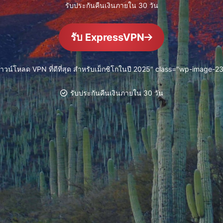
ยืนยันตัวตน
computing
รับประกันคืนเงินภายใน 30 วัน
หลายชั้น และ
สำหรับความ
อื่น ๆ
อัจฉริยะที่เน้น
รับ ExpressVPN
ความเป็นส่วน
ตัว
Identity
ดาวน์โหลด VPN ที่ดีที่สุด สำหรับเม็กซิโกในปี 2025" class="wp-image-
Defender
ชุดเครื่องมือ
รับประกันคืนเงินภายใน 30 วัน
ป้องกันและเฝ้า
ระวัง ID ที่ทรง
พลัง พร้อม
เครื่องมือลบ
ข้อมูล