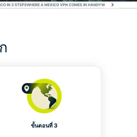
CO IN 3 STEPS
WHERE A MEXICO VPN COMES IN HANDY
WHY EXPRESSVPN I
โก
ขั้นตอนที่ 3