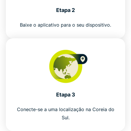
Etapa 2
Get a South Korea VPN in 3 steps
Baixe o aplicativo para o seu dispositivo.
Why use a South Korea VPN
ExpressVPN vs. free VPNs in South Korea
Why choose ExpressVPN for South Korea
Popular VPN locations for South Koreans
Etapa 3
Why millions trust ExpressVPN
Conecte-se a uma localização na Coreia do
Sul.
FAQ