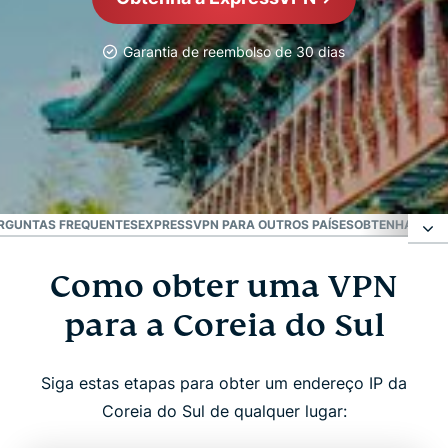
Garantia de reembolso de 30 dias
A VPN mais confiável
A melhor VPN coreana
RGUNTAS FREQUENTES
EXPRESSVPN PARA OUTROS PAÍSES
OBTENHA A VP
Como obter uma VPN
Como obter uma VPN para a Coreia do Sul
para a Coreia do Sul
Por que usar uma VPN na Coreia do Sul?
Siga estas etapas para obter um endereço IP da
Baixe uma VPN da Coreia do Sul para todos os
Coreia do Sul de qualquer lugar:
seus dispositivos