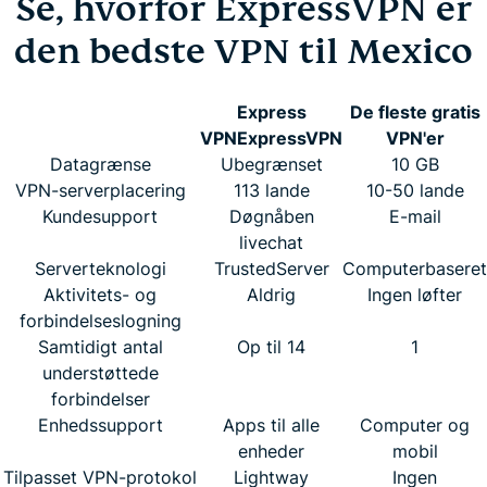
Se, hvorfor ExpressVPN er
den bedste VPN til Mexico
Express
De fleste gratis
VPN
ExpressVPN
VPN'er
Datagrænse
Ubegrænset
10 GB
VPN-serverplacering
113 lande
10-50 lande
Kundesupport
Døgnåben
E-mail
livechat
Serverteknologi
TrustedServer
Computerbaseret
Aktivitets- og
Aldrig
Ingen løfter
forbindelseslogning
Samtidigt antal
Op til 14
1
understøttede
forbindelser
Enhedssupport
Apps til alle
Computer og
enheder
mobil
Tilpasset VPN-protokol
Lightway
Ingen