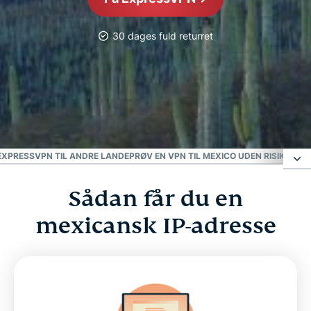
30 dages fuld returret
MEST PÅLIDELIGE VPN
Bedste VPN til Mexico
EXPRESSVPN TIL ANDRE LANDE
PRØV EN VPN TIL MEXICO UDEN RISIKO
CHAN
Sådan får du en
Sådan får du en mexicansk IP-adresse
mexicansk IP-adresse
Hvorfor bruge en mexicansk VPN-server?
Se, hvorfor ExpressVPN er den bedste VPN til
Mexico