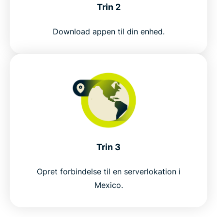
Trin 2
Where a Mexico VPN comes in handy
Download appen til din enhed.
Why ExpressVPN is the best VPN for Mexico
ExpressVPN vs. free Mexico VPNs
Popular VPN locations for Mexico users
Trusted by millions of VPN users
Trin 3
Opret forbindelse til en serverlokation i
FAQ
Mexico.
Explore VPN servers worldwide