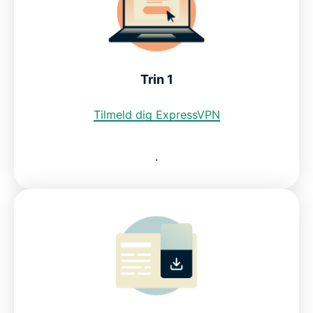
Download en mexicansk VPN til alle dine enheder
Kan jeg bruge en gratis VPN til at få en mexicansk
Trin 1
IP-adresse?
Tilmeld dig ExpressVPN
Internetbegrænsninger i Mexico: IFT
.
Ofte stillede spørgsmål
ExpressVPN til andre lande
Prøv en VPN til Mexico uden risiko
Change your VPN location to Mexico in 3 steps