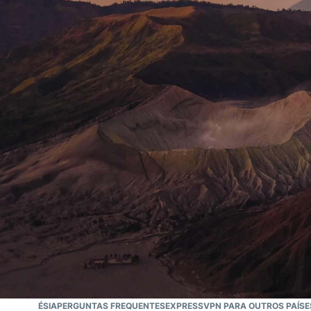
A VPN mais confiável
A Melhor VPN da
Indonésia
 A INDONÉSIA
PERGUNTAS FREQUENTES
EXPRESSVPN PARA OUTROS PAÍSE