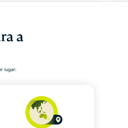
ra a
r lugar: