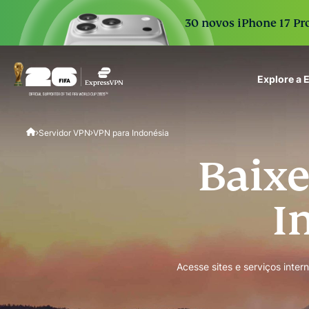
30 novos iPhone 17 Pro
Explore a
ExpressVPN for Teams
Servidor VPN
VPN para Indonésia
VPN protection for grow
to deploy, simple to man
Baixe
scale.
I
Acesse sites e serviços int