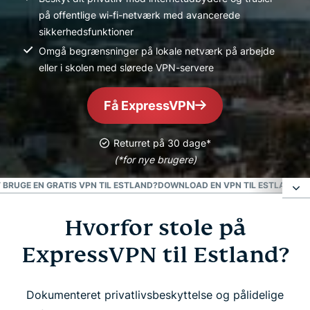
på offentlige wi-fi-netværk med avancerede
sikkerhedsfunktioner
Omgå begrænsninger på lokale netværk på arbejde
eller i skolen med slørede VPN-servere
Få ExpressVPN
Returret på 30 dage*
(*for nye brugere)
T BRUGE EN GRATIS VPN TIL ESTLAND?
DOWNLOAD EN VPN TIL ESTLAND PÅ
Hvorfor stole på
Hvorfor stole på ExpressVPN til Estland?
ExpressVPN til Estland?
Få en estisk IP-adresse med det samme
Dokumenteret privatlivsbeskyttelse og pålidelige
Se: Sådan konfigurerer du ExpressVPN til Estland