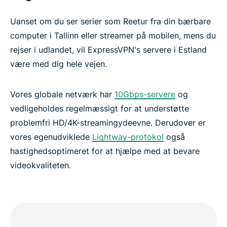
Ofte stillede spørgsmål: VPN til Estland
Uanset om du ser serier som Reetur fra din bærbare
computer i Tallinn eller streamer på mobilen, mens du
rejser i udlandet, vil ExpressVPN's servere i Estland
ExpressVPN til alle lande
være med dig hele vejen.
Oplev den bedste VPN til Estland
Vores globale netværk har
10Gbps-servere
og
vedligeholdes regelmæssigt for at understøtte
problemfri HD/4K-streamingydeevne. Derudover er
vores egenudviklede
Lightway-protokol
også
hastighedsoptimeret for at hjælpe med at bevare
videokvaliteten.