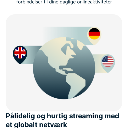
forbindelser til dine daglige onlineaktiviteter
Hurtige og sikre VPN-forbindelser i Estland
Hvorfor bruge en VPN i Estland?
Er det sikkert at bruge en gratis VPN til Estland?
Download en VPN til Estland på alle dine enheder
Privatliv på internettet i Estland
Hvad får du ellers med ExpressVPN?
Pålidelig og hurtig streaming med
Det siger folk om ExpressVPN
et globalt netværk