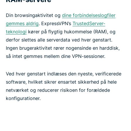
Beskyt din e-mail med ExpressMailGuard
Din browsingaktivitet og
dine forbindelseslogfiler
gemmes aldrig
. ExpressVPN’s
TrustedServer-
Identity Defender (kun for abonnementer i USA)
teknologi
kører på flygtig hukommelse (RAM), og
derfor slettes alle serverdata ved hver genstart.
Automatiser dit VPN med ExpressVPN’s MCP-
Ingen brugeraktivitet rører nogensinde en harddisk,
server
så intet gemmes mellem dine VPN-sessioner.
Hvilke funktioner gør en VPN troværdig?
Ved hver genstart indlæses den nyeste, verificerede
software, hvilket sikrer ensartet sikkerhed på hele
ExpressVPN-funktioner vs. gratis VPN-funktioner
netværket og reducerer risikoen for forældede
konfigurationer.
Enheds- og appdækning
Betalinger, prøveperioder og garantier