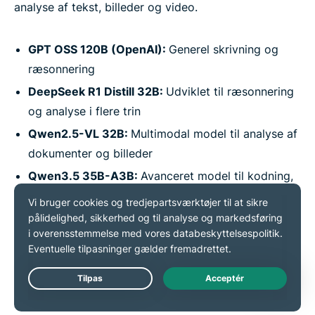
analyse af tekst, billeder og video.
GPT OSS 120B (OpenAI):
Generel skrivning og
ræsonnering
DeepSeek R1 Distill 32B:
Udviklet til ræsonnering
og analyse i flere trin
Qwen2.5-VL 32B:
Multimodal model til analyse af
dokumenter og billeder
Qwen3.5 35B-A3B:
Avanceret model til kodning,
lange opgaver og flersproget brug
NVIDIA Nemotron 12B:
Model til matematik, kode
og tekniske opgaver
Gemma 4 31B (Google):
Multimodal model til
analyse af video, billeder og dokumenter
Live Chat