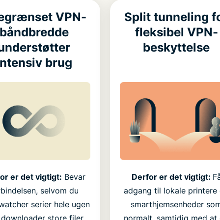
egrænset VPN-
Split tunneling f
båndbredde
fleksibel VPN-
understøtter
beskyttelse
intensiv brug
or er det vigtigt:
Bevar
Derfor er det vigtigt:
F
rbindelsen, selvom du
adgang til lokale printere
watcher serier hele ugen
smarthjemsenheder so
r downloader store filer.
normalt, samtidig med at