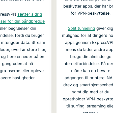
beskytter apps, der har b
for VPN-beskyttelse.
pressVPN
sætter aldrig
ser for din båndbredde
eller begrænser din
Split tunneling
giver di
indelse, fordi du bruger
mulighed for at dirigere n
e mængder data. Stream
apps gennem ExpressVP
eoer, overfør store filer,
mens du lader andre ap
rug flere enheder på én
bruge din almindelige
gang uden at nå
internetforbindelse. På de
grænserne eller opleve
måde kan du bevare
lavere hastigheder.
adgangen til printere, NA
drev og smarthjemsenhed
samtidig med at du
opretholder VPN-beskytte
til surfing, streaming ell
netbank.