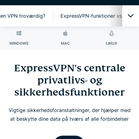
r en VPN troværdig?
ExpressVPN-funktioner vs. grati
Én app, mange beskyttelsesfunktioner
OWS
MAC
LINUX
ROU
Bedste VPN-teknologi til dit privatliv
ExpressVPN's centrale
privatlivs- og
Få mere med ExpressVPN
sikkerhedsfunktioner
En VPN til alle dine enheder
Vigtige sikkerhedsforanstaltninger, der hjælper med
Brug ExpressVPN på din router
at beskytte dine data på tværs af alle forbindelser
Det siger folk om ExpressVPN