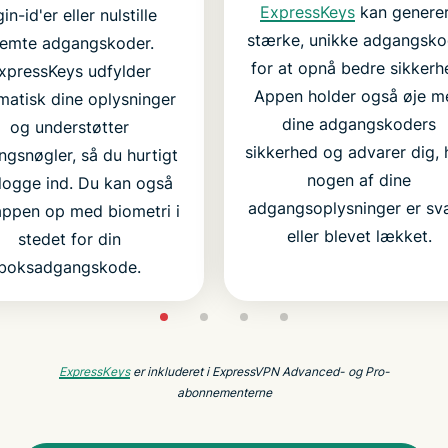
ExpressKeys
kan genere
gin-id'er eller nulstille
stærke, unikke adgangsko
lemte adgangskoder.
for at opnå bedre sikkerh
xpressKeys udfylder
Appen holder også øje m
matisk dine oplysninger
dine adgangskoders
og understøtter
sikkerhed og advarer dig, 
gsnøgler, så du hurtigt
nogen af dine
logge ind. Du kan også
adgangsoplysninger er sv
appen op med biometri i
eller blevet lækket.
stedet for din
boksadgangskode.
ExpressKeys
er inkluderet i ExpressVPN Advanced- og Pro-
abonnementerne