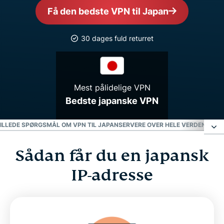
Få den bedste VPN til Japan
30 dages fuld returret
Mest pålidelige VPN
Bedste japanske VPN
TILLEDE SPØRGSMÅL OM VPN TIL JAPAN
SERVERE OVER HELE VERDEN
FÅ DE
Sådan får du en japansk
Sådan får du en japansk IP-adresse
IP-adresse
Vælg en serverplacering i Japan
Hvorfor bruge en VPN-server fra Japan?