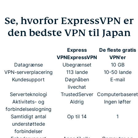
Se, hvorfor ExpressVPN er
den bedste VPN til Japan
Express
De fleste gratis
VPN
ExpressVPN
VPN'er
Datagrænse
Ubegrænset
10 GB
VPN-serverplacering
113 lande
10-50 lande
Kundesupport
Døgnåben
E-mail
livechat
Serverteknologi
TrustedServer
Computerbaseret
Aktivitets- og
Aldrig
Ingen løfter
forbindelseslogning
Samtidigt antal
Op til 14
1
understøttede
forbindelser