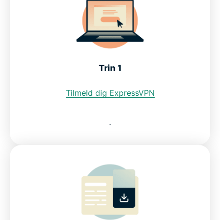
Brug japanske streamingtjenester med en VPN
Se, hvorfor ExpressVPN er den bedste VPN til
Japan
Trin 1
Tilmeld dig ExpressVPN
Download en japansk VPN til alle dine enheder
.
Kan jeg bruge en gratis VPN til at få en japansk IP-
adresse?
Ofte stillede spørgsmål om VPN til Japan
Servere over hele verden