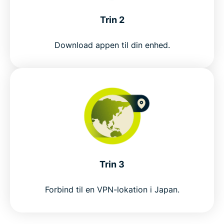
Få den bedste VPN til Japan uden risiko
Trin 2
Get a Japan VPN in 3 steps
Download appen til din enhed.
Why use a Japan VPN?
Why choose ExpressVPN for Japan?
ExpressVPN vs. free VPNs in Japan
Japan server locations
Trin 3
Forbind til en VPN-lokation i Japan.
Popular VPN locations for Japan users
Why millions choose ExpressVPN