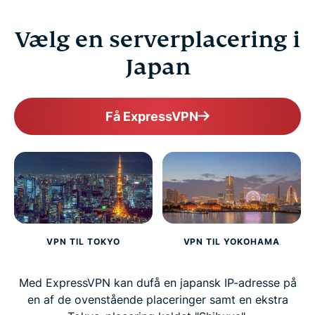
Vælg en serverplacering i
FAQ
Japan
ExpressVPN for all countries
Få ExpressVPN
Get ExpressVPN for Japan risk-free
VPN TIL TOKYO
VPN TIL YOKOHAMA
Med ExpressVPN kan dufå en japansk IP-adresse på
en af de ovenstående placeringer samt en ekstra