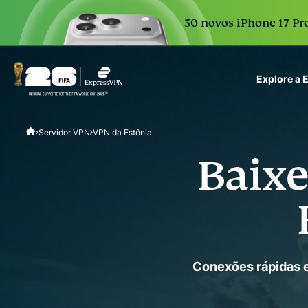
30 novos iPhone 17 Pro
Explore a
ExpressVPN for Teams
Servidor VPN
VPN da Estônia
VPN protection for grow
to deploy, simple to man
Baixe
scale.
Conexões rápidas e