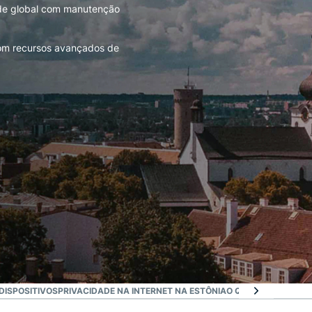
ede global com manutenção
com recursos avançados de
DISPOSITIVOS
PRIVACIDADE NA INTERNET NA ESTÔNIA
O QUE MAIS VOCÊ 