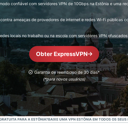
computação
modo confiável com servidores VPN de 10Gbps na Estônia e uma r
autenticação
confidencial
multifator e
para
muito mais.
 contra ameaças de provedores de internet e redes Wi-Fi públicas 
inteligência
voltada à
privacidade.
redes locais no trabalho ou na escola com servidores VPN ofuscados
Identity
Defender
Obter ExpressVPN
Poderosa suíte
de ferramentas
para proteção
Garantia de reembolso de 30 dias*
de identidade,
monitoramento
(*para novos usuários)
e remoção de
dados.
GRATUITA PARA A ESTÔNIA?
BAIXE UMA VPN ESTÔNIA EM TODOS OS SEUS 