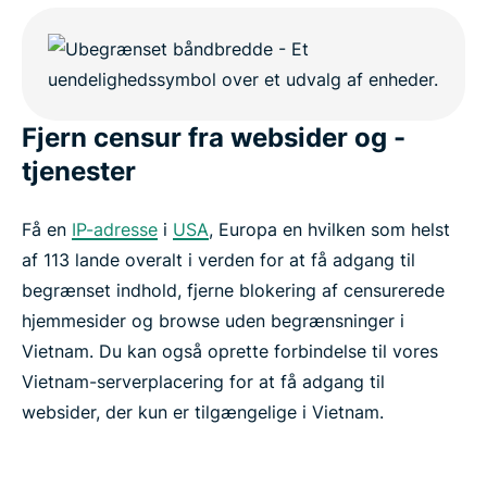
Ofte stillede spørgsmål
ExpressVPN til andre lande
Fjern censur fra websider og -
tjenester
Prøv en Vietnam VPN risikofri
Få en
IP-adresse
i
USA
, Europa en hvilken som helst
Get a Vietnam VPN in 3 simple steps
af 113 lande overalt i verden for at få adgang til
begrænset indhold, fjerne blokering af censurerede
Everyday uses for a VPN in Vietnam
hjemmesider og browse uden begrænsninger i
Vietnam. Du kan også oprette forbindelse til vores
Free Vietnam VPNs vs. ExpressVPN
Vietnam-serverplacering for at få adgang til
websider, der kun er tilgængelige i Vietnam.
Why choose ExpressVPN for Vietnam