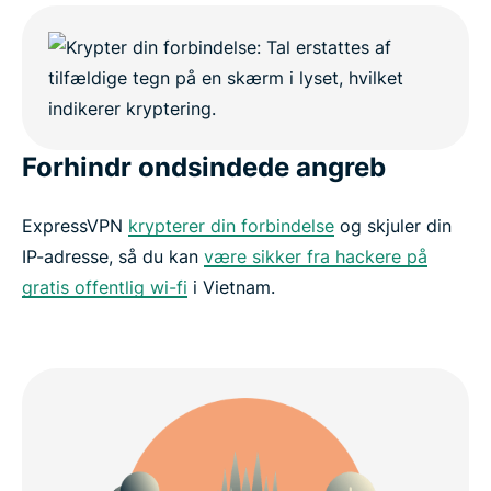
Popular VPN server locations for Vietnam users
Is using a VPN legal in Vietnam?
Why millions trust ExpressVPN
Forhindr ondsindede angreb
Vietnam VPN FAQs
ExpressVPN
krypterer din forbindelse
og skjuler din
IP-adresse, så du kan
være sikker fra hackere på
ExpressVPN for all countries
gratis offentlig wi-fi
i Vietnam.
Get ExpressVPN for Vietnam risk-free