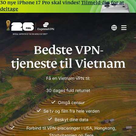
30 nye iPhone 17 Pro skal vindes!
Tilmeld dig for at
deltage
Bedste VPN-
tjeneste til Vietnam
Få en Vietnam VPN til:
30 dages fuld returret
Omgå censur
Se tv og film fra hele verden
Beskyt dine data
Forbind til VPN-placeringer i USA, Hongkong,
Storbritannien og flere