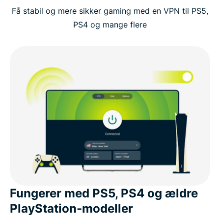
Få stabil og mere sikker gaming med en VPN til PS5,
Hvorfor bruge en VPN på din PlayStation?
PS4 og mange flere
Kan man bruge en VPN til PlayStation Plus eller
cloudgaming?
Gratis VPN'er vs. ExpressVPN til PlayStation-
konsoller
Kunderne elsker ExpressVPN til PS5, PS4 og PS3
Almindelige spørgsmål om PlayStation og VPN'er
Fungerer med PS5, PS4 og ældre
Prøv ExpressVPN til PlayStation-gaming risikofrit
PlayStation-modeller