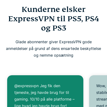
Kunderne elsker
ExpressVPN til PS5, PS4
og PS3
Glade abonnenter giver ExpressVPN gode
anmeldelser på grund af dens ensartede beskyttelse
og nemme opsætning
@expressvpn Jeg fik den
Wow, 
tjeneste, jeg havde brug for til
stabil
gaming. 10/10 på alle platforme –
strea
lige hvad jeg havde brug for!
med m