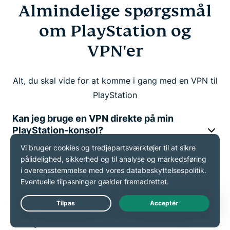
Almindelige spørgsmål
om PlayStation og
VPN'er
Alt, du skal vide for at komme i gang med en VPN til
PlayStation
Kan jeg bruge en VPN direkte på min
PlayStation-konsol?
Hvad er den bedste måde at konfigurere
en VPN til PlayStation 5 på?
Giver MediaStreamer den samme
Live Chat
beskyttelse som en VPN?