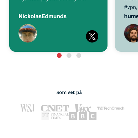
#vpn, 
NickolasEdmunds
hum
Som set på