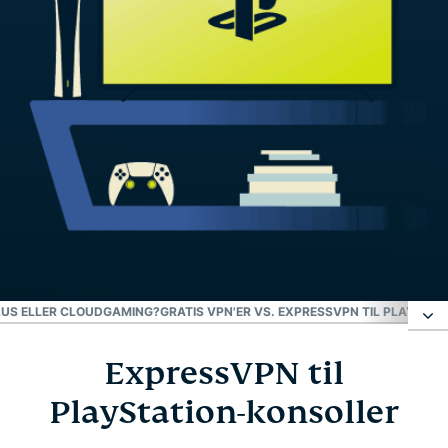
LUS ELLER CLOUDGAMING?
GRATIS VPN'ER VS. EXPRESSVPN TIL PLAYSTA
ExpressVPN til
ExpressVPN til PlayStation-konsoller
PlayStation-konsoller
Sådan konfigurerer du en VPN på PS5 eller PS4