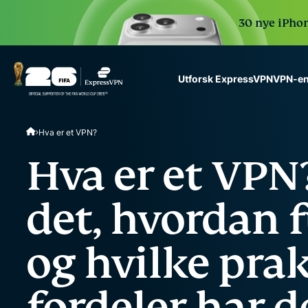
30 nye iPhon
VPN-en
Utforsk ExpressVPN
ExpressVPN for Teams
Hva er et VPN?
VPN protection for grow
to deploy, simple to man
Hva er et VPN
scale.
det, hvordan 
og hvilke pra
fordeler har d