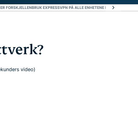
 ER FORSKJELLEN
BRUK EXPRESSVPN PÅ ALLE ENHETENE DINE
KOM I GANG
ttverk?
ekunders video)