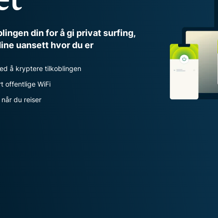
personvern.
Identity
Defender
lingen din for å gi privat surfing,
Kraftig pakke med
dine uansett hvor du er
verktøy for ID-
beskyttelse,
ed å kryptere tilkoblingen
overvåking og
fjerning av
 offentlige WiFi
personopplysninger.
når du reiser