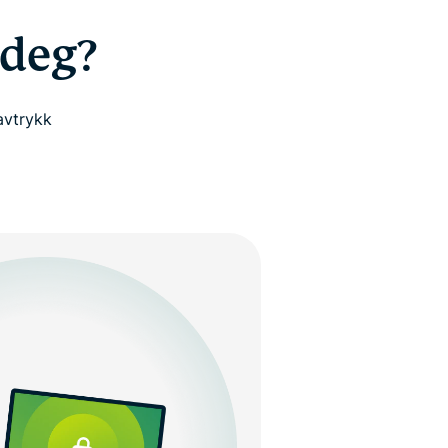
 deg?
tavtrykk