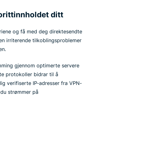
orittinnholdet ditt
riene og få med deg direktesendte
en irriterende tilkoblingsproblemer
en.
rømming gjennom optimerte servere
e protokoller bidrar til å
ig verifiserte IP-adresser fra VPN-
r du strømmer på