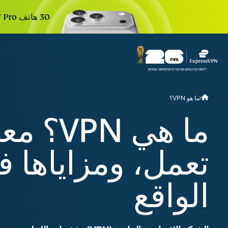
30 هاتف iPhone 17 Pro جديد. 30 يومًا. تسجيل واحد للدخول. السحب القادم خلال:
r Teams
Get fast, secure
ما هو VPN؟
 for growing teams. Easy
imple to manage, built to
ما هي PN
scale.
تعمل، ومزاياها ف
الواقع