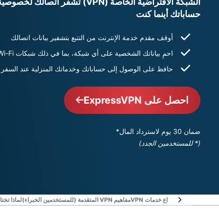
الشبكة الافتراضية الخاصة (VPN) تش
حساباتك أينما كنت
أوقف مقدم خدمة الإنترنت من التتبع بتشفير بيانات اتصالك
احمِ بياناتك الشخصية على أي شبكة، بما في ذلك شبكات Wi-Fi العامة
حافظ على الوصول إلى حساباتك وخدماتك المنزلية عند السفر
احصل على ExpressVPN
ضمان 30 يوم لاسترداد المال*
(* للمستخدمين الجدد)
عمل VPN؟
شرح أنواع خدمات VPN
مفاهيم VPN المتقدمة (للمستخدمين الخبراء)
لماذا تختار PRESSVPN