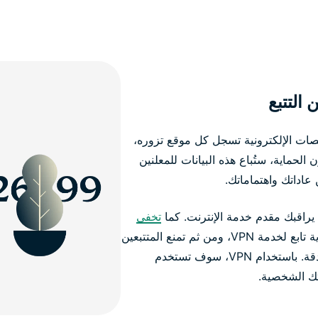
صات الإلكترونية تسجل كل موقع تزوره،
لحماية، ستُباع هذه البيانات للمعلنين
عاداتك واهتماماتك.
تخفي
بعنوان IP تشاركي مجهول الهوية تابع لخدمة VPN، ومن ثم تمنع المتتبعين
من متابعة كل خطوة لك على الإنترنت بدقة. باستخدام VPN، سوف تستخدم
تك الشخصية.