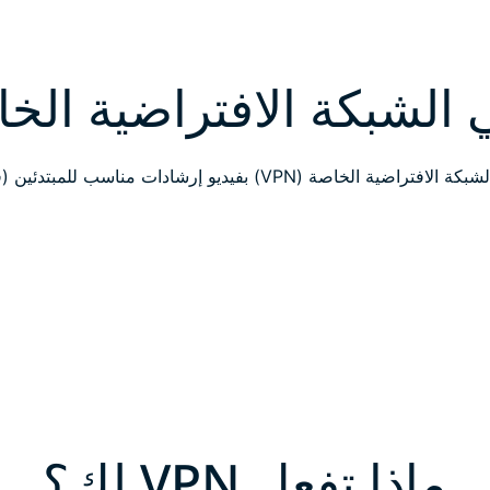
 الشبكة الافتراضية الخ
خاصة (VPN) بفيديو إرشادات مناسب للمبتدئين (فيديو 90 ثانية)
ماذا تفعل VPN لك؟