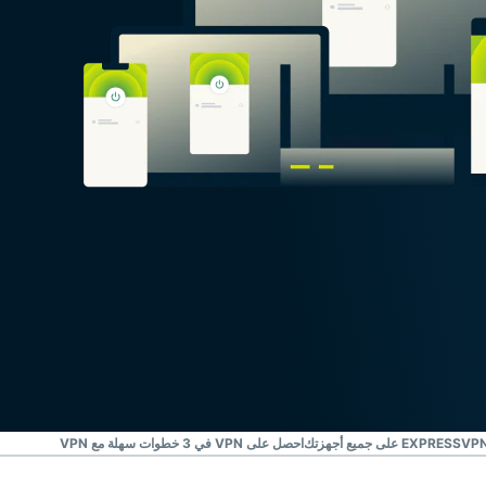
احصل على VPN في 3 خطوات سهلة مع EXPRESSVPN