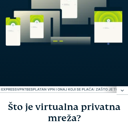
I EXPRESSVPN?
BESPLATAN VPN I ONAJ KOJI SE PLAĆA: ZAŠTO JE TO VAŽ
Što je virtualna privatna
Što je virtualna privatna mreža?
mreža?
Što VPN može učiniti za vas?