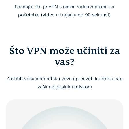
Saznajte što je VPN s našim videovodičem za
Tko treba koristiti VPN?
početnike (video u trajanju od 90 sekundi)
Pogledajte: Zašto biste trebali koristiti VPN
Kako funkcionira VPN?
Što VPN može učiniti za
vas?
Vrste VPN-ova
Zaštititi vašu internetsku vezu i preuzeti kontrolu nad
Napredni koncepti VPN-ova (za napredne
vašim digitalnim otiskom
korisnike)
Zašto odabrati ExpressVPN?
Besplatan VPN i onaj koji se plaća: Zašto je to