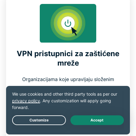
VPN pristupnici za zaštićene
mreže
Organizacijama koje upravljaju složenim
sustavima ili vanjskim partnerstvima VPN
pristupnik donosi kontrolu i jasnoću. Budući
da djeluje kao sigurnosna kontrolna točka,
on obrađuje sav kriptirani promet između
mreža i osigurava da su podaci zaštićeni dok
Live Chat
putuju između ureda, partnera ili