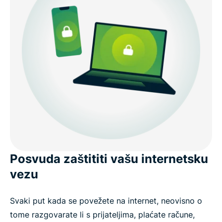
važno
Koristite ExpressVPN na svim svojim uređajima
Nabavite VPN u 3 jednostavna koraka uz
ExpressVPN
Što ljudi govore o ExpressVPN-u
Često postavljana pitanja: virtualne privatne mreže
Posvuda zaštititi vašu internetsku
vezu
Već danas počnite koristiti ExpressVPN
Svaki put kada se povežete na internet, neovisno o
tome razgovarate li s prijateljima, plaćate račune,