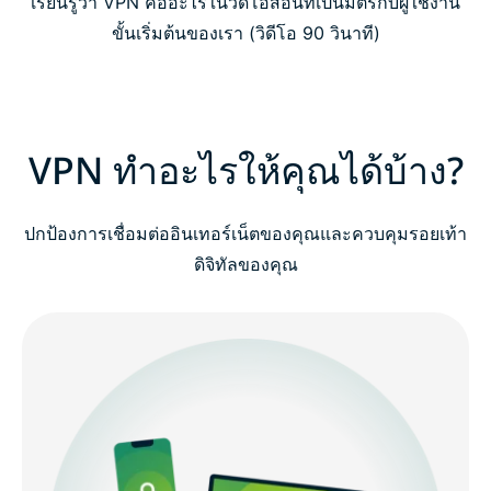
เรียนรู้ว่า VPN คืออะไรในวิดีโอสอนที่เป็นมิตรกับผู้ใช้งาน
ใครควรใช้ VPN?
ขั้นเริ่มต้นของเรา (วิดีโอ 90 วินาที)
ดู : ทำไมคุณจึงควรใช้ VPN
VPN ทำอะไรให้คุณได้บ้าง?
VPN ทำงานอย่างไร?
คำอธิบายเกี่ยวกับประเภทของ VPN
ปกป้องการเชื่อมต่ออินเทอร์เน็ตของคุณและควบคุมรอยเท้า
ดิจิทัลของคุณ
แนวคิด VPN ขั้นสูง (สำหรับ power user)
ทำไมถึงควรเลือก ExpressVPN?
VPN ฟรี vs. VPN แบบจ่ายเงิน : มันสำคัญอย่างไร