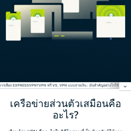
ควรเลือก EXPRESSVPN?
VPN ฟรี VS. VPN แบบจ่ายเงิน : มันสำคัญอย่างไร
ใช้ EXPR
เครือข่ายส่วนตัวเสมือนคือ
เครือข่ายส่วนตัวเสมือนคืออะไร?
อะไร?
VPN ทำอะไรให้คุณได้บ้าง?