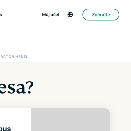
Začněte
s
Můj účet
ERÁTOR HESEL
esa?
bus