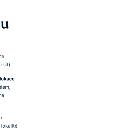
su
ne
 síť
).
 lokace
.
elem,
ne
ko
lokalitě