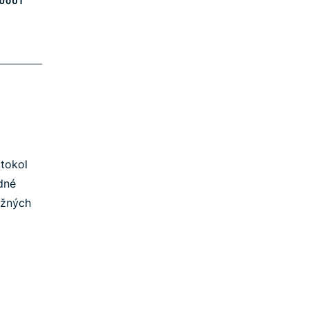
otokol
edné
žných