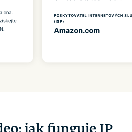
alena.
POSKYTOVATEL INTERNETOVÝCH SL
získejte
(ISP)
N.
Amazon.com
deo: jak funguje IP