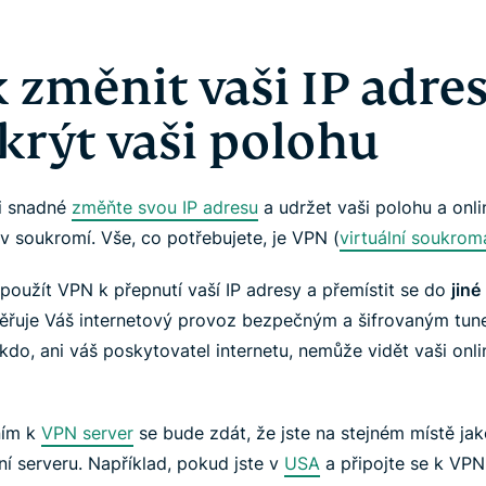
k změnit vaši IP adre
skrýt vaši polohu
i snadné
změňte svou IP adresu
a udržet vaši polohu a onli
 v soukromí. Vše, co potřebujete, je VPN (
virtuální soukromá
použít VPN k přepnutí vaší IP adresy a přemístit se do
jiné
řuje Váš internetový provoz bezpečným a šifrovaným tun
kdo, ani váš poskytovatel internetu, nemůže vidět vaši onli
ním k
VPN server
se bude zdát, že jste na stejném místě ja
ní serveru. Například, pokud jste v
USA
a připojte se k VPN 