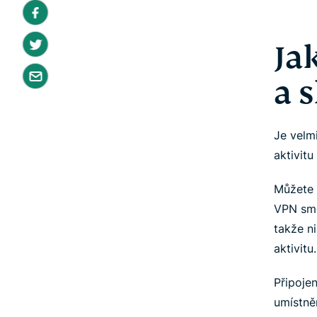
Ja
a 
Je velm
aktivitu
Můžete 
VPN smě
takže ni
aktivitu.
Připoje
umístně