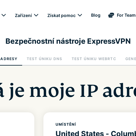
Blog
For Team
Zařízení
Získat pomoc
Bezpečnostní nástroje ExpressVPN
 ADRESY
TEST ÚNIKU DNS
TEST ÚNIKU WEBRTC
GEN
á je moje IP adr
UMÍSTĚNÍ
United States - Colum