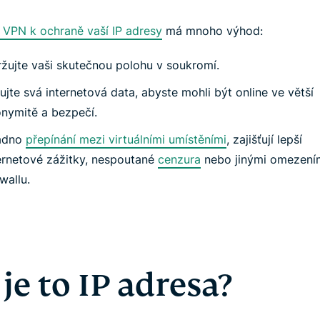
 VPN k ochraně vaší IP adresy
má mnoho výhod:
žujte vaši skutečnou polohu v soukromí.
rujte svá internetová data, abyste mohli být online ve větší
nymitě a bezpečí.
adno
přepínání mezi virtuálními umístěními
, zajišťují lepší
ernetové zážitky, nespoutané
cenzura
nebo jinými omezení
ewallu.
je to IP adresa?