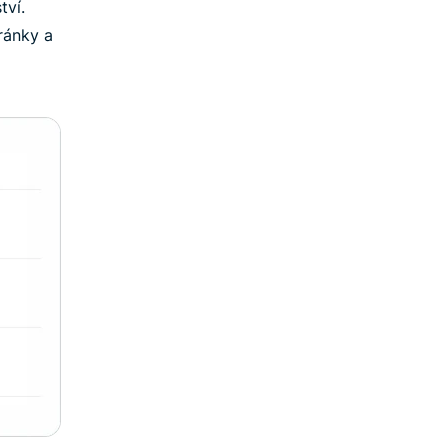
tví.
ránky a