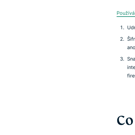
Používá
Udr
Šif
ano
Sn
int
fir
Co 