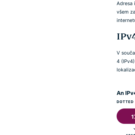
Adresa i
všem zař
internet
IPv4
V souča
4 (IPv4)
lokaliza