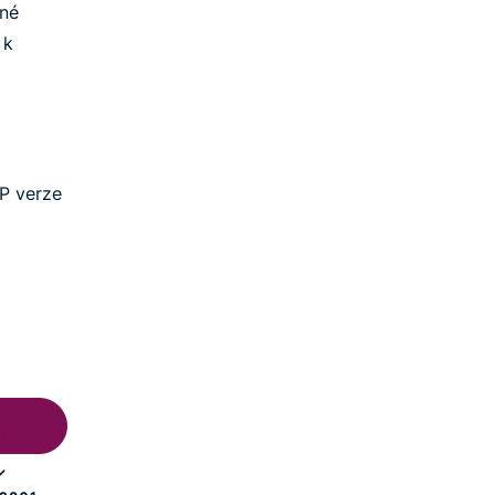
ené
 k
IP verze