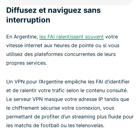
Diffusez et naviguez sans
Téléchargez un VPN pour l’Argentine sur tous vos
interruption
appareils
En Argentine,
les FAI ralentissent souvent
votre
Que vous offre ExpressVPN en plus?
vitesse internet aux heures de pointe ou si vous
utilisez des plateformes concurrentes de leurs
Devriez-vous utiliser un VPN gratuit en Argentine ?
propres services.
Confidentialité et préoccupations liées à Internet
Un VPN pour l’Argentine empêche les FAI d’identifier
en Argentine
et de ralentir votre trafic selon le contenu consulté.
Le serveur VPN masque votre adresse IP tandis que
Ce que disent les clients d’ExpressVPN
le chiffrement sécurise votre connexion, vous
permettant de profiter d’un streaming plus fluide pour
les matchs de football ou les telenovelas.
FAQ sur les VPN pour l’Argentine