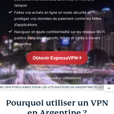
tampon
Faites vos achats en ligne en toute sécurité et
protégez vos données de paiement contre les failles
d’applications
Naviguez en toute confidentialité sur les réseaux Wi-Fi
publics dans les aéroports, hôtels et cafés à travers
l’Argentine
Obtenir ExpressVPN
Garantie de remboursement de 30 jours*
(*pour nouveaux utilisateurs)
S VPN POPULAIRES POUR LES UTILISATEURS EN ARGENTINE
TÉLÉCHARGEZ
Pourquoi utiliser un VPN
Pourquoi utiliser un VPN en Argentine ?
en Argentine ?