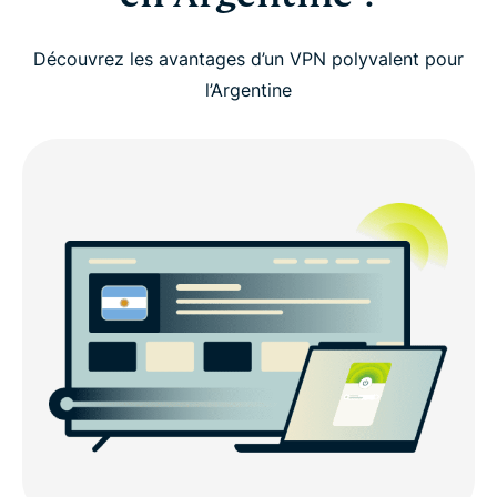
Comment configurer votre VPN pour l’Argentine en
3 étapes simples
Découvrez les avantages d’un VPN polyvalent pour
l’Argentine
Comment configurer ExpressVPN et obtenir une
adresse IP argentine
Obtenez instantanément une adresse IP argentine
Déverrouillez la vitesse : serveurs ExpressVPN en
Argentine
Pourquoi choisir ExpressVPN pour l’Argentine ?
Emplacements de serveurs VPN populaires pour
les utilisateurs en Argentine