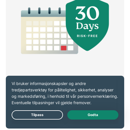
30-dagers pengene-tilbake-
garanti og døgnåpen live chat
Live Chat
Nye abonnenter er beskyttet av vår pålitelige
30-