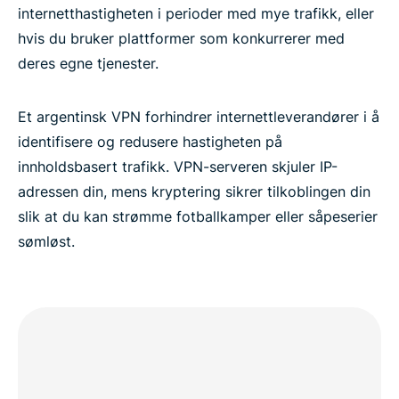
Hva annet får du med ExpressVPN?
internetthastigheten i perioder med mye trafikk, eller
hvis du bruker plattformer som konkurrerer med
Bør du velge et gratis VPN i Argentina?
deres egne tjenester.
Personvern og internettbekymringer i Argentina
Et argentinsk VPN forhindrer internettleverandører i å
identifisere og redusere hastigheten på
innholdsbasert trafikk. VPN-serveren skjuler IP-
Dette sier kunder om ExpressVPN
adressen din, mens kryptering sikrer tilkoblingen din
slik at du kan strømme fotballkamper eller såpeserier
FAQ: VPN-er for Argentina
sømløst.
Tusenvis av globale servere
Prøv det beste VPN-et for Argentina