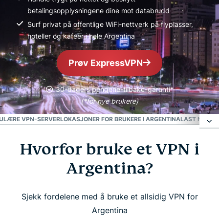
betalingsopplysningene dine mot databrudd
Surf privat på offentlige WiFi-nettverk på flyplasser,
hoteller og kafeer i hele Argentina
Prøv ExpressVPN
30-dagers pengene-tilbake-garanti*
(*for nye brukere)
ULÆRE VPN-SERVERLOKASJONER FOR BRUKERE I ARGENTINA
LAST NED ET
Hvorfor bruke et VPN i
Hvorfor bruke et VPN i Argentina?
Argentina?
Slik setter du opp ditt argentinske VPN i tre enkle
steg
Sjekk fordelene med å bruke et allsidig VPN for
Argentina