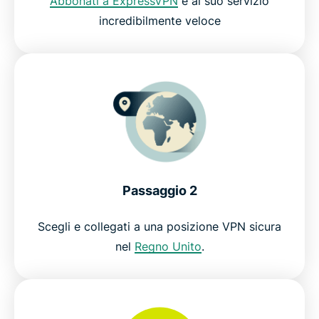
Abbonati a ExpressVPN
e al suo servizio
Perché utilizzare ExpressVPN?
incredibilmente veloce
Prova ExpressVPN senza rischi per 30 giorni
Passaggio 2
Scegli e collegati a una posizione VPN sicura
nel
Regno Unito
.