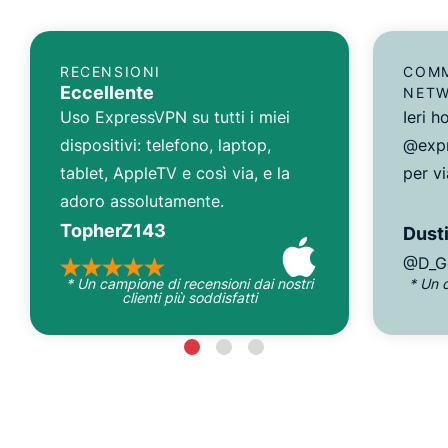
RECENSIONI
COMM
Eccellente
NET
Uso ExpressVPN su tutti i miei
Ieri 
dispositivi: telefono, laptop,
@expr
tablet, AppleTV e così via, e la
per vi
adoro assolutamente.
TopherZ143
Dusti
@D_G
* Un campione di recensioni dai nostri
* Un 
clienti più soddisfatti