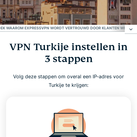
Beste VPN in Turkije
Probeer het 30 dagen uit
EK WAAROM EXPRESSVPN WORDT VERTROUWD DOOR KLANTEN WERELD
VPN Turkije instellen in
VPN Turkije instellen in 3 stappen
3 stappen
Waarom VPN in Turkije gebruiken?
Volg deze stappen om overal een IP-adres voor
VPN Turkije voor pc, Mac, iPhone, Android en meer
Turkije te krijgen:
ExpressVPN: beste VPN in Turkije
VPN Turkije: gratis gebruiken?