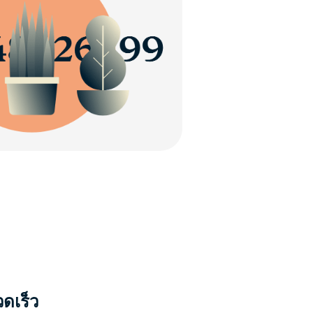
วดเร็ว