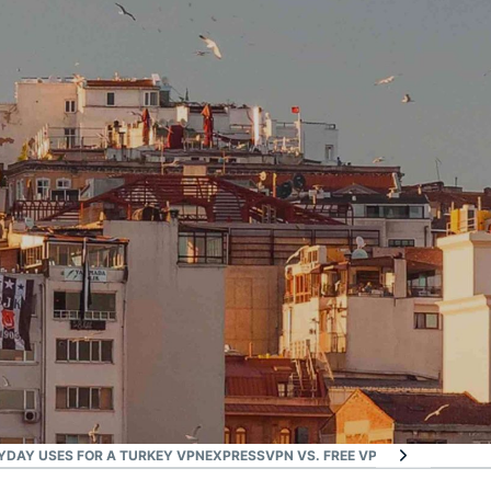
YDAY USES FOR A TURKEY VPN
EXPRESSVPN VS. FREE VPNS IN TURKEY
WH