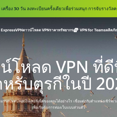
เครื่อง 30 วัน ลงทะเบียนครั้งเดียวเพื่อร่วมสนุก การจับรางวัลคร
ู ExpressVPN
ดาวน์โหลด VPN
ราคา
ทรัพยากร
VPN for Teams
ผลิตภั
ExpressVPN
ExpressMailGuard
VPN ที่เร็วที่สุด
Get fast, secure
ในสาขา
บริการ email relay
นโยบายการไม่บันทึกข้อมูล
Windows
VPN คืออะไร?
ใหม่
ing teams. Easy
อุตสาหกรรม
แบบส่วนตัวสำหรับ
ใช้ได้บนหลายอุปกรณ์
MacOS
VPN สำหรับผู้ใช้ง
ใหม่
age, built to
์โหลด VPN ที่ดีท
พร้อมเซิร์ฟเวอร์
ปกป้องกล่องข้อความ
เข้าถึงบริการออนไลน์อย่างปลอดภัย
Linux
วิธีใช้งาน VPN
ใหม่
holiday.
ที่ปลอดภัยใน
ขาเข้าและตัวตนของ
สำรวจดูคุณสมบัติทั้งหมด
อธิบายการเข้าร
เ
eSIM
ประเทศ 113
คุณ
หรับตุรกีในปี 2
eSIM ฟรีใ
ประเทศ
กว่า 150
ExpressAI
ประเทศ
การสมัครสมาชิกหนึ่งบัญ
AI สำหรับผู้
ExpressKeys
และความปลอดภัยที่มีการเ
บริโภคราย
มารถปลดปล่อยอินเทอร์เน็ตของคุณได้อย่างไร เชื่อมต่อกับตำแหน่งเซิร์ฟเ
การจัดการรหัส
แรกที่ขับ
อย่างราบรื่นเพื่อยกระดับ
เพื่อเริ่มต้นการท่องเว็บแบบส่วนตัว
ผ่านที่มีความ
เคลื่อนโดย
ปลอดภัย การ
confidential
ดูผลิตภัณฑ์ทั้งหมด