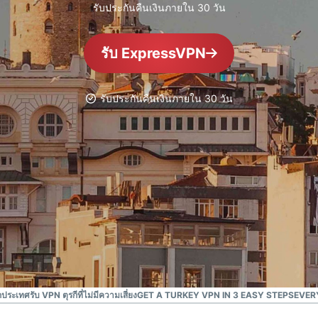
ยืนยันตัวตน
computing
รับประกันคืนเงินภายใน 30 วัน
หลายชั้น และ
สำหรับความ
อื่น ๆ
อัจฉริยะที่เน้น
รับ ExpressVPN
ความเป็นส่วน
ตัว
Identity
รับประกันคืนเงินภายใน 30 วัน
Defender
ชุดเครื่องมือ
ป้องกันและเฝ้า
ระวัง ID ที่ทรง
พลัง พร้อม
เครื่องมือลบ
ข้อมูล
กประเทศ
รับ VPN ตุรกีที่ไม่มีความเสี่ยง
GET A TURKEY VPN IN 3 EASY STEPS
EVER