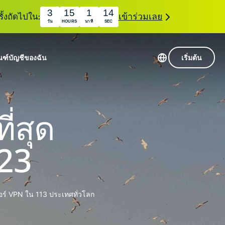
3
15
1
13
ั้งถัดไปใน:
เข้าร่วมเลย
วัน
HOURS
นาที
SEC
ณฑ์
บัญชีของฉัน
เริ่มต้น
เซิร์ฟเวอร์ใน 113 ประเทศ
Intego
านขั้นเริ่มต้น
VPN ความเร็วสูง
ี่สุด
Award-
VPN สำหรับเล่นเกม
com
winning
หัสของ VPN
กี่ยวกับ ExpressVPN
macOS
023
น
antivirus,
firewall,
ชีจะมอบการเข้าถึงชุดเครื่องมือความเป็นส่วนตัว
system tools,
พิ่มขึ้นอย่างต่อเนื่องซึ่งสามารถใช้งานร่วมกันได้
and more.
วอร์ VPN ใน 113 ประเทศทั่วโลก
ชีวิตดิจิทัลของคุณ