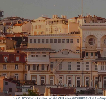
#1 VPN ที่เชื่อถือได้
VPN ที่ดีที่สุดของตุรกี
นเทอร์เน็ตในตุรกี: BTK
คำถามที่พบบ่อย: การใช้ VPN ของตุรกี
EXPRESSVPN สำหรับทุ