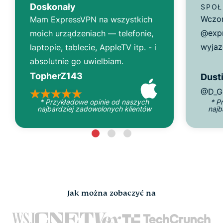
Doskonały
SPOŁ
Wczor
Mam ExpressVPN na wszystkich
@expr
moich urządzeniach — telefonie,
wyjaz
laptopie, tablecie, AppleTV itp. - i
absolutnie go uwielbiam.
TopherZ143
Dusti
@D_G
* Przykładowe opinie od naszych
* P
najbardziej zadowolonych klientów
najb
Jak można zobaczyć na