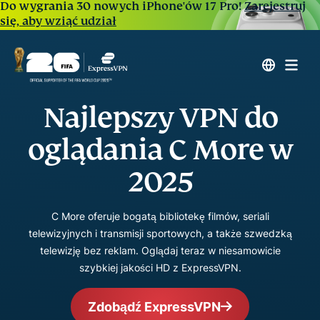
Do wygrania 30 nowych iPhone'ów 17 Pro!
Zarejestruj
się, aby wziąć udział
Najlepszy VPN do
oglądania C More w
2025
C More oferuje bogatą bibliotekę filmów, seriali
telewizyjnych i transmisji sportowych, a także szwedzką
telewizję bez reklam. Oglądaj teraz w niesamowicie
szybkiej jakości HD z ExpressVPN.
Zdobądź ExpressVPN