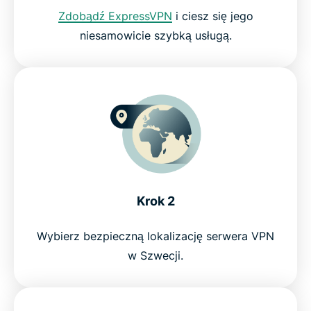
Zdobądź ExpressVPN
i ciesz się jego
C More
niesamowicie szybką usługą.
Serwery na całym świecie
Wypróbuj najlepszy VPN dla C More
Krok 2
Wybierz bezpieczną lokalizację serwera VPN
w Szwecji.