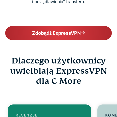
i bez „dławienia” transferu.
Zdobądź ExpressVPN
Dlaczego użytkownicy
uwielbiają ExpressVPN
dla C More
RECENZJE
KOME