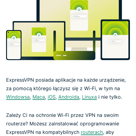
ExpressVPN posiada aplikacje na każde urządzenie,
za pomocą którego łączysz się z Wi-Fi, w tym na
Windowsa
,
Maca
,
iOS
,
Androida
,
Linuxa
i nie tylko.
Zależy Ci na ochronie Wi-Fi przez VPN na swoim
routerze? Możesz zainstalować oprogramowanie
ExpressVPN na kompatybilnych
routerach
, aby