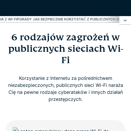
 Z WI-FI
PORADY JAK BEZPIECZNIE KORZYSTAĆ Z PUBLICZNYCH SIECI WI
6 rodzajów zagrożeń w
6 rodzajów zagrożeń w publicznych sieciach Wi-
Fi
publicznych sieciach Wi-
Fi
Jak VPN zapobiega atakom hakerskim przez Wi-Fi
Korzystanie z Internetu za pośrednictwem
Ochrona dla każdego urządzenia podczas
niezabezpieczonych, publicznych sieci Wi-Fi naraża
połączenia z Wi-Fi
Cię na pewne rodzaje cyberataków i innych działań
przestępczych.
Porady jak bezpiecznie korzystać z publicznych
sieci Wi-Fi