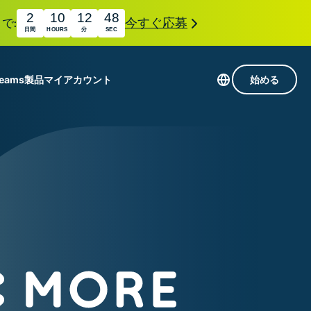
2
10
12
47
で:
今すぐ応募
日間
HOURS
分
SEC
Teams
製品
マイアカウント
始める
113か国のサーバー
Intego
高速VPN
Award-
ゲーミング向けVPN
com
winning
組み
ExpressVPNについて
macOS
国
antivirus,
え
firewall,
M。
ョンで、プライバシーとセキュリティを強化する拡
system tools,
できます。これらはシームレスに連携し、デジタ
and more.
す。