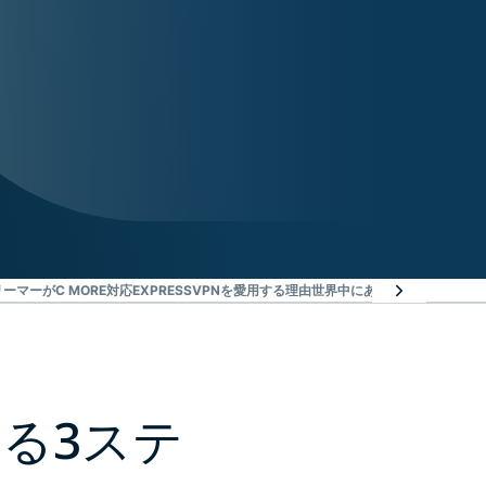
ーマーがC MORE対応EXPRESSVPNを愛用する理由
世界中にあるサーバー
C M
する3ステ