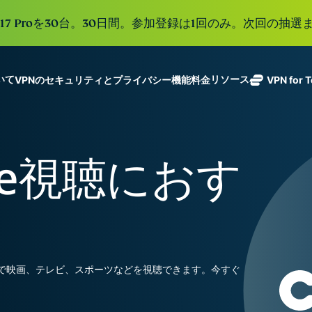
e 17 Proを30台。30日間。参加登録は1回のみ。次回の抽選ま
ついて
リソース
VPNのセキュリティとプライバシー機能
料金
VPN for 
ExpressVPN
業界をリード
Get fast, secure
ExpressMailGuard
する超高速
ノーログポリシー]
Windows
VPNとは
新機能
ing teams. Easy
受信トレイと個人情
VPN。113か
複数のデバイスで利用
MacOS
初心者向けVPN
新機能
age, built to
ore視聴におす
報を守るプライベー
国のセキュア
オンラインサービスに安全にアクセス
Linux
VPNの使い方
新機能
トメールリレーサー
holiday.
なサーバーを
すべての機能を見る
VPN暗号化の仕
ビス。
eSIM
備えていま
150以上の
す。
と地域で使
ExpressAI
る無料eSI
1つのサブスクリプシ
機密コンピュ
張中のツール群を利用
ーティングを
ExpressKeys
無しで映画、テレビ、スポーツなどを視聴できます。今すぐ
採用した、プ
ルライフを向上させま
安全なパスワ
ライバシー重
ード管理や多
視のインテリ
すべての製品を見る
要素認証な