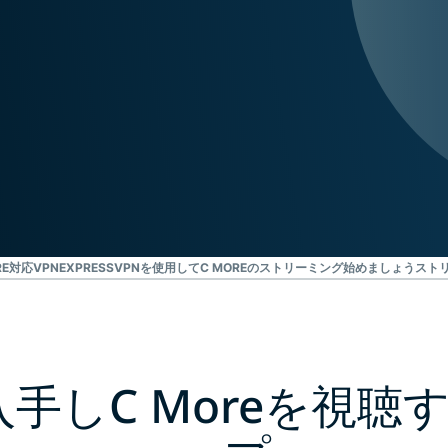
ジェンスを実
ど。
現する初のコ
ンシューマー
向けAI。
Identity
Defender
ID保護・監
視・データ削
除を備えた強
力なツール
群。
RE対応VPN
EXPRESSVPNを使用してC MOREのストリーミング始めましょう
ストリ
入手しC Moreを視聴