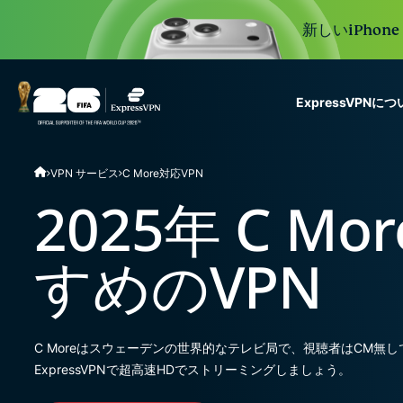
新しいiPhon
ExpressVPNに
ExpressVPN for Teams
VPN サービス
C More対応VPN
VPN protection for grow
to deploy, simple to man
2025年 C M
scale.
すめのVPN
C Moreはスウェーデンの世界的なテレビ局で、視聴者はCM
ExpressVPNで超高速HDでストリーミングしましょう。