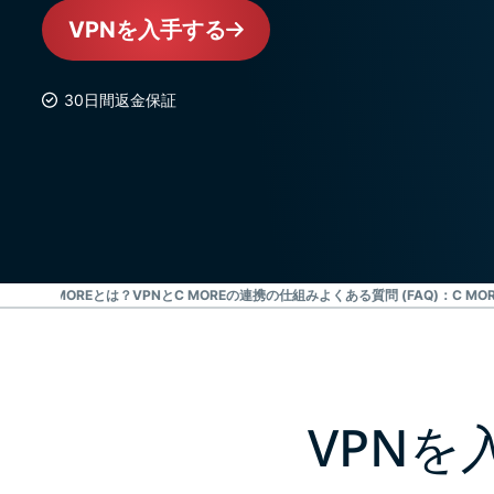
VPNを入手する
30日間返金保証
ステップ
C MOREとは？
VPNとC MOREの連携の仕組み
よくある質問 (FAQ)：C MO
VPNを