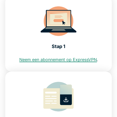
Ontdek waarom ExpressVPN wordt vertrouwd
door Nederlandse klanten
Download ExpressVPN for the Netherlands in 3
easy steps
Stap 1
Neem een abonnement op ExpressVPN
.
Everyday ways to use a Netherlands VPN
Free Netherlands VPNs vs ExpressVPN
Why choose ExpressVPN for the Netherlands?
Connect to Netherlands VPN servers in these
locations