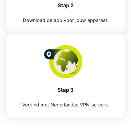
Stap 2
Popular VPN server locations for Netherlands
Download de app voor jouw apparaat.
users
Is VPN use legal in the Netherlands?
Why millions choose ExpressVPN
FAQs about Netherlands VPNs
Stap 3
ExpressVPN for all countries
Verbind met Nederlandse VPN-servers.
Get ExpressVPN for the Netherlands risk-free