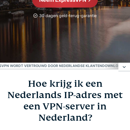
30 dagen geld-terug-garantie
Beste VPN voor Nederland
Probeer het 30 dagen uit
SVPN WORDT VERTROUWD DOOR NEDERLANDSE KLANTEN
DOWNLOAD EXP
Hoe krijg ik een
Hoe krijg ik een Nederlands IP-adres met een
VPN-server in Nederland?
Nederlands IP-adres met
een VPN-server in
Stel beste VPN voor Nederland in
Nederland?
Selecteer een van onze Nederlandse servers