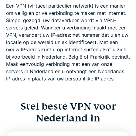
Een VPN (virtueel particulier netwerk) is een manier
om veilig en privé verbinding te maken met internet.
Je kunt ook een van onze servers op deze
Simpel gezegd: uw dataverkeer wordt via VPN-
internationale locaties gebruiken
servers geleid. Wanneer u verbinding maakt met een
VPN, verandert uw IP-adres: het nummer dat u en uw
Waarom VPN in Nederland?
locatie op de wereld uniek identificeert. Met een
nieuw IP-adres kunt u op internet surfen alsof u zich
bijvoorbeeld in Nederland, België of Frankrijk bevindt.
VPN Nederland: download op al je apparaten
Maak eenvoudig verbinding met een van onze
servers in Nederland en u ontvangt een Nederlands
Nederland VPN gratis gebruiken?
IP-adres in plaats van uw persoonlijke IP-adres.
ExpressVPN: beste VPN Nederland
Stel beste VPN voor
Veelgestelde vragen over VPN in Nederland
Nederland in
ExpressVPN-servers wereldwijd