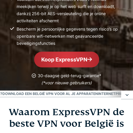
meekijken terwijl je op het web surft en downloadt,
dankzij 256-bit AES-versleuteling die je online
activiteiten afschermt
Bescherm je persoonlijke gegevens tegen risico’s op
openbare wifi-netwerken met geavanceerde
beveiligingsfuncties
Koop ExpressVPN
30-daagse geld-terug-garantie*
(*voor nieuwe gebruikers)
Ë?
DOWNLOAD EEN BELGIË VPN VOOR AL JE APPARATEN
INTERNETPRIVACY I
Waarom ExpressVPN de
Waarom ExpressVPN de beste VPN voor België is
beste VPN voor België is
Hoe je een Belgisch IP-adres krijgt