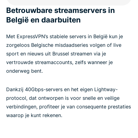
België
Betrouwbare streamservers in
België en daarbuiten
Veelgestelde vragen over België VPN’s
Met ExpressVPN’s stabiele servers in België kun je
ExpressVPN voor alle landen
zorgeloos Belgische misdaadseries volgen of live
sport en nieuws uit Brussel streamen via je
vertrouwde streamaccounts, zelfs wanneer je
Ervaar de beste België VPN
onderweg bent.
Dankzij 40Gbps-servers en het eigen Lightway-
protocol, dat ontworpen is voor snelle en veilige
verbindingen, profiteer je van consequente prestaties
waarop je kunt rekenen.