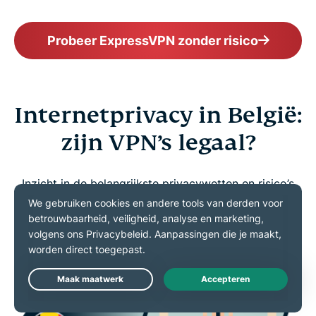
Probeer ExpressVPN zonder risico
Internetprivacy in België:
zijn VPN’s legaal?
Inzicht in de belangrijkste privacywetten en risico’s
waar je in België mee te maken kunt krijgen
Live Chat