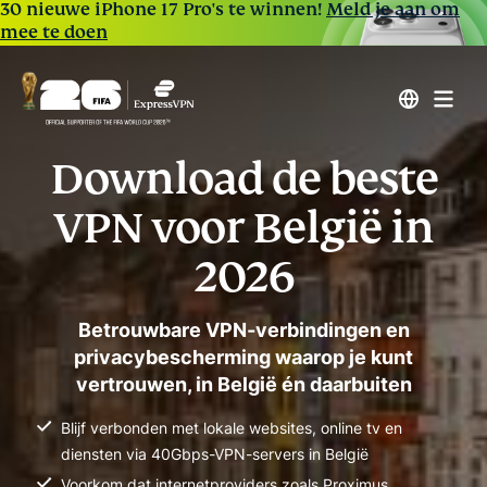
30 nieuwe iPhone 17 Pro's te winnen!
Meld je aan om
mee te doen
Download de beste
VPN voor België in
2026
Betrouwbare VPN-verbindingen en
privacybescherming waarop je kunt
vertrouwen, in België én daarbuiten
Blijf verbonden met lokale websites, online tv en
diensten via 40Gbps-VPN-servers in België
Voorkom dat internetproviders zoals Proximus