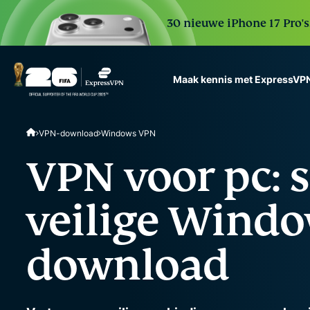
30 nieuwe iPhone 17 Pro'
Maak kennis met ExpressVP
ExpressVPN for Teams
VPN-download
Windows VPN
VPN protection for grow
to deploy, simple to man
VPN voor pc: s
scale.
veilige Wind
download