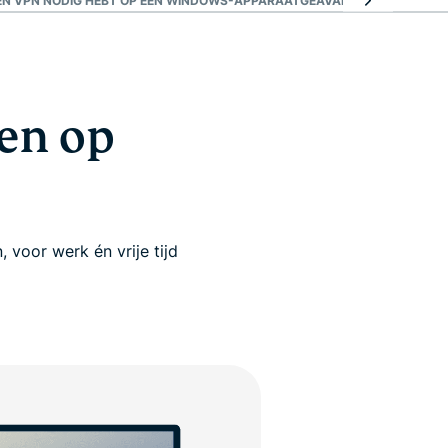
EN VPN NODIG HEBT OP EEN WINDOWS-APPARAAT
GEAVANCEERDE EXPRES
en op
 voor werk én vrije tijd