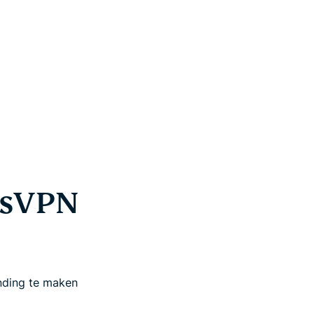
ssVPN
inding te maken